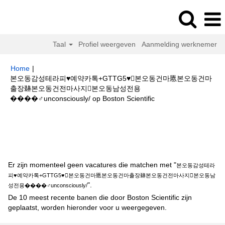
Taal
Profiel weergeven
Aanmelding werknemer
Home
|
본오동감성테라피♥예약카톡+GTTG5♥본오동건마㥦본오동건마
출장䶏본오동건전마사지본오동남성전용
(huidige
����‍♂️unconsciously/ op Boston Scientific
pagina)
Zoekresultaten voor
"본오동감성테라피♥예약카톡+GTTG5♥본오
동건마㥦본오동건마출장䶏본오동건전마사지본오동남성전용
����‍♂️unconsciously/".
Er zijn momenteel geen vacatures die matchen met "
본오동감성테라
피♥예약카톡+GTTG5♥본오동건마㥦본오동건마출장䶏본오동건전마사지본오동남
".
성전용����‍♂️unconsciously/
De 10 meest recente banen die door Boston Scientific zijn
geplaatst, worden hieronder voor u weergegeven.