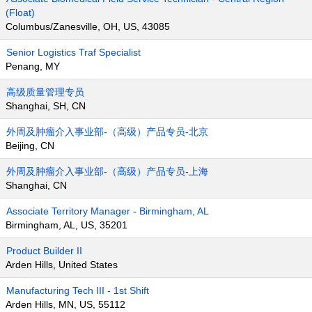
(Float)
Columbus/Zanesville, OH, US, 43085
Senior Logistics Traf Specialist
Penang, MY
高级质量管理专员
Shanghai, SH, CN
外周及肿瘤介入事业部-（高级）产品专员-北京
Beijing, CN
外周及肿瘤介入事业部-（高级）产品专员-上海
Shanghai, CN
Associate Territory Manager - Birmingham, AL
Birmingham, AL, US, 35201
Product Builder II
Arden Hills, United States
Manufacturing Tech III - 1st Shift
Arden Hills, MN, US, 55112