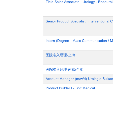
Field Sales Associate | Urology - Endour
Senior Product Specialist, Interventional C
Intern (Degree - Mass Communication / M
医院准入经理-上海
医院准入经理-南京/合肥
Account Manager (m/w/d) Urologie Bulka
Product Builder I - Bolt Medical