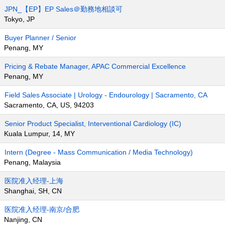
JPN_【EP】EP Sales＠勤務地相談可
Tokyo, JP
Buyer Planner / Senior
Penang, MY
Pricing & Rebate Manager, APAC Commercial Excellence
Penang, MY
Field Sales Associate | Urology - Endourology | Sacramento, CA
Sacramento, CA, US, 94203
Senior Product Specialist, Interventional Cardiology (IC)
Kuala Lumpur, 14, MY
Intern (Degree - Mass Communication / Media Technology)
Penang, Malaysia
医院准入经理-上海
Shanghai, SH, CN
医院准入经理-南京/合肥
Nanjing, CN