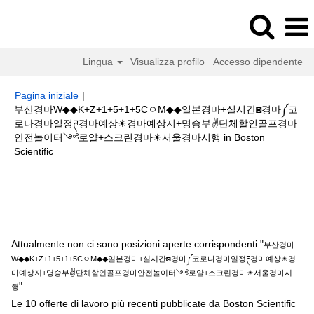
Lingua
Visualizza profilo
Accesso dipendente
Pagina iniziale
|
부산경마W◆◆K+Z+1+5+1+5CㅇM◆◆일본경마+실시간◙경마༼코
로나경마일정ཊ경마예상☀경마예상지+명승부✌단체할인골프경마
안전놀이터༺로얄+스크린경마☀서울경마시행 in Boston
(pagina
Scientific
corrente)
Risultati di ricerca per
"부산경마W◆◆K+Z+1+5+1+5CㅇM◆◆일본
경마+실시간◙경마༼코로나경마일정ཊ경마예상☀경마예상지+명승부✌단체할
인골프경마안전놀이터༺로얄+스크린경마☀서울경마시행".
Attualmente non ci sono posizioni aperte corrispondenti "
부산경마
W◆◆K+Z+1+5+1+5CㅇM◆◆일본경마+실시간◙경마༼코로나경마일정ཊ경마예상☀경
마예상지+명승부✌단체할인골프경마안전놀이터༺로얄+스크린경마☀서울경마시
".
행
Le 10 offerte di lavoro più recenti pubblicate da Boston Scientific