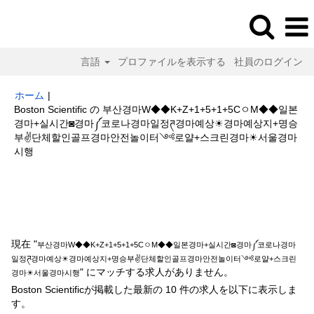
言語
プロファイルを表示する
社員のログイン
ホーム
|
Boston Scientific の 부산경마W◆◆K+Z+1+5+1+5CㅇM◆◆일본
경마+실시간◙경마༼코로나경마일정ཊ경마예상☀경마예상지+명승
부✌단체할인골프경마안전놀이터༺로얄+스크린경마☀서울경마
(現
시행
在
の
検索結果:
"부산경마W◆◆K+Z+1+5+1+5CㅇM◆◆일본경마+실시간◙경
ペ
마༼코로나경마일정ཊ경마예상☀경마예상지+명승부✌단체할인골프경마안전
ー
놀이터༺로얄+스크린경마☀서울경마시행".
ジ)
現在 "
부산경마W◆◆K+Z+1+5+1+5CㅇM◆◆일본경마+실시간◙경마༼코로나경마
일정ཊ경마예상☀경마예상지+명승부✌단체할인골프경마안전놀이터༺로얄+스크린
" にマッチする求人がありません。
경마☀서울경마시행
Boston Scientificが掲載した最新の 10 件の求人を以下に表示しま
す。