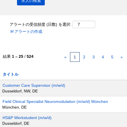
アラートの受信頻度 (日数) を選択:
アラートの作成
結果
1 – 25
/
524
«
1
2
3
4
5
»
タイトル
Customer Care Supervisor (m/w/d)
Dusseldorf, NW, DE
Field Clinical Specialist Neuromodulation (m/w/d) München
München, DE
HS&P Werkstudent (m/w/d)
Dusseldorf, DE