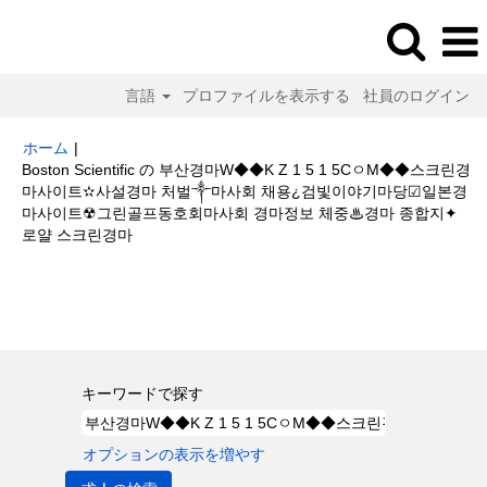
言語
プロファイルを表示する
社員のログイン
ホーム
|
Boston Scientific の 부산경마W◆◆K Z 1 5 1 5CㅇM◆◆스크린경
마사이트✫사설경마 처벌༒마사회 채용¿검빛이야기마당☑일본경
마사이트☢그린골프동호회마사회 경마정보 체중♨경마 종합지✦
(現
로얄 스크린경마
在
の
検索結果:
"부산경마W◆◆K Z 1 5 1 5CㅇM◆◆스크린경마사이트✫사설
ペ
경마 처벌༒마사회 채용¿검빛이야기마당☑일본경마사이트☢그린골프동호회
ー
마사회 경마정보 체중♨경마 종합지✦로얄 스크린경마".
ジ)
キーワードで探す
オプションの表示を増やす