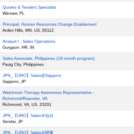
Quotes & Tenders Specialist
Warsaw, PL
Principal, Human Resources Change Enablement
Arden Hills, MN, US, 55112
Analyst I - Sales Operations
Gurgaon, HR, IN
Sales Associate, Philippines (18-month program)
Pasig City, Philippines
JPN_【URO】Sales@Sapporo
Sapporo, JP
Watchman Therapy Awareness Representative -
Richmond/Roanoke, VA
Richmond, VA, US, 23201
JPN_【URO】Sales＠仙台
Sendai, JP
JPN_【URO】Sales＠関東