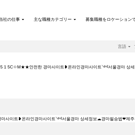
当社の仕事
主な職種カテゴリー
募集職種をロケーション
言語
마Y★★K Z 1 5 1 5CㅇM★★안전한 경마사이트❥온라인경마사이트༺서울
 5CㅇM★★안전한 경마사이트❥온라인경마사이트༺서울경마 상세정보☁경마필