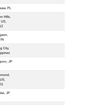
saw, PL
n Hills,
 US,
12
gaon,
 IN
g City,
ippines
poro, JP
hmond,
 US,
01
dai, JP