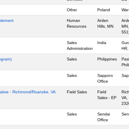
Other
Poland
War
blement
Human
Arden
Arde
Resources
Hills, MN
MN,
551
Sales
India
Gur
Administration
HR,
rogram)
Sales
Philippines
Pasi
Phil
Sales
Sapporo
Sap
Office
tive - Richmond/Roanoke, VA
Field Sales
Field
Ric
Sales - EP
VA,
232
Sales
Sendai
Sen
Office