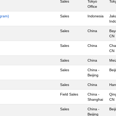
Sales
Tokyo
Tok
Office
ogram)
Sales
Indonesia
Jaka
Ind
Sales
China
Bay
CN
Sales
China
Cha
CN
Sales
China
Mei
Sales
China -
Beij
Beijing
Sales
China
Han
Field Sales
China -
Qin
Shanghai
CN
Sales
China -
Beij
Beijing