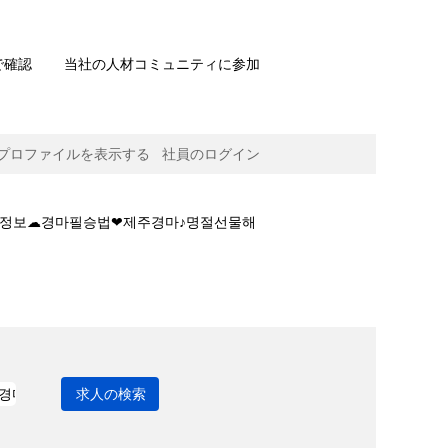
で確認
当社の人材コミュニティに参加
プロファイルを表示する
社員のログイン
경마 상세정보☁경마필승법❤제주경마♪명절선물해
승법❤제주경마♪명절선물해외경마❤경마 온라인