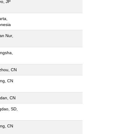
yo, JP
rta,
onesia
an Nur,
ngsha,
zhou, CN
ing, CN
dan, CN
gdao, SD,
ing, CN