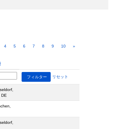
4
5
6
7
8
9
10
»
所
リセット
seldorf,
 DE
chen,
seldorf,