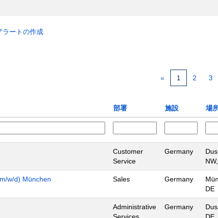
アラートの作成
«
1
2
3
部署
施設
場
Customer
Germany
Dus
Service
NW,
n (m/w/d) München
Sales
Germany
Mün
DE
Administrative
Germany
Dus
Services
DE