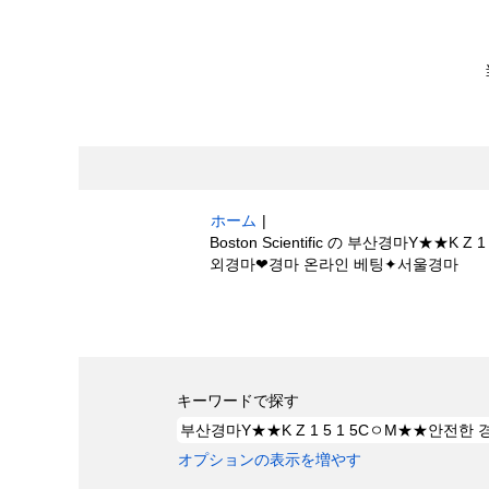
ホーム
|
Boston Scientific の 부산경
(現
외경마❤경마 온라인 베팅✦서울경마
在
の
検索結果:
"부산경마Y★★K Z 1 5 1
ペ
베팅✦서울경마".
ー
ジ)
キーワードで探す
オプションの表示を増やす