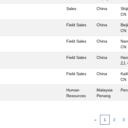
Sales
China
Shi
CN
Field Sales
China
Beij
CN
Field Sales
China
Nan
CN
Field Sales
China
Han
ZJ,
Field Sales
China
Kai
CN
Human
Malaysia
Pen
Resources
Penang
«
1
2
3