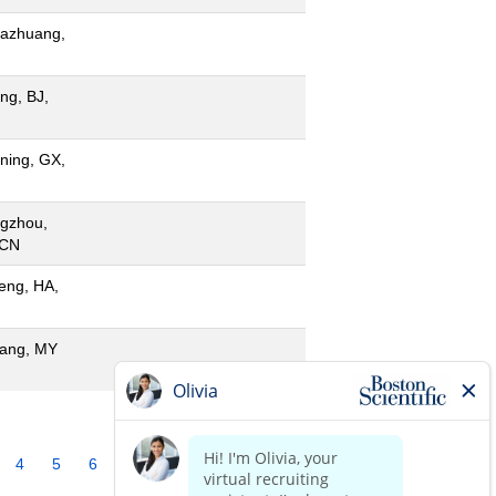
jiazhuang,
ing, BJ,
ning, GX,
gzhou,
 CN
feng, HA,
ang, MY
4
5
6
7
8
9
10
»