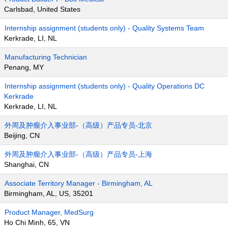
Carlsbad, United States
Internship assignment (students only) - Quality Systems Team
Kerkrade, LI, NL
Manufacturing Technician
Penang, MY
Internship assignment (students only) - Quality Operations DC
Kerkrade
Kerkrade, LI, NL
外周及肿瘤介入事业部-（高级）产品专员-北京
Beijing, CN
外周及肿瘤介入事业部-（高级）产品专员-上海
Shanghai, CN
Associate Territory Manager - Birmingham, AL
Birmingham, AL, US, 35201
Product Manager, MedSurg
Ho Chi Minh, 65, VN