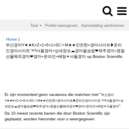
Taal
Profiel weergeven
Aanmelding werknemer
Home
|
부산경마Y★★K+Z+1+5+1+5CㅇM★★안전한+경마사이트❥온라
인경마사이트༺서울경마+상세정보☁경마필승법❤제주경마♪명절
(hu
선물해외경마❤경마+온라인+베팅✦서울경마 op Boston Scientific
pag
Zoekresultaten voor
"부산경마Y★★K+Z+1+5+1+5CㅇM★★안전한
+경마사이트❥온라인경마사이트༺서울경마+상세정보☁경마필승법❤제주
경마♪명절선물해외경마❤경마+온라인+베팅✦서울경마".
Er zijn momenteel geen vacatures die matchen met "
부산경마
Y★★K+Z+1+5+1+5CㅇM★★안전한+경마사이트❥온라인경마사이트༺서울경마+상
".
세정보☁경마필승법❤제주경마♪명절선물해외경마❤경마+온라인+베팅✦서울경마
De 10 meest recente banen die door Boston Scientific zijn
geplaatst, worden hieronder voor u weergegeven.