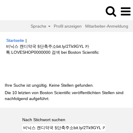
Sprache
Profil anzeigen
Mitarbeiter-Anmeldung
Startseite
|
비닉스 캔디약국 §단축주소bit.ly/2Tk9GYL 카
(aktuelle
톡:LOVESHOP0000000 검색 bei Boston Scientific
Seite)
Suchergebnisse für
"비닉스 캔디약국 §단축주소bit.ly/2Tk9GYL 카
톡:LOVESHOP0000000 검색".
Ihre Suche ist ungültig. Keine Stellen gefunden.
Die 10 letzten von Boston Scientific veröffentlichten Stellen sind
nachfolgend aufgeführt.
Nach Stichwort suchen