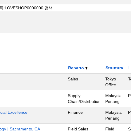
Reparto
Struttura
L
Sales
Tokyo
T
Office
Supply
Malaysia
P
Chain/Distribution
Penang
ial Excellence
Finance
Malaysia
P
Penang
ology | Sacramento, CA
Field Sales
Field
S