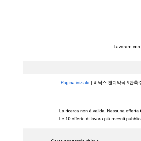
Lavorare con
Pagina iniziale
|
비닉스 캔디약국 §단축주소bit.
Risultati di ricerca per
"비닉스 캔디약국 
La ricerca non è valida. Nessuna offerta 
Le 10 offerte di lavoro più recenti pubbli
Cerca per parola chiave