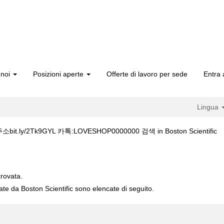
 noi
Posizioni aperte
Offerte di lavoro per sede
Entra 
Lingua
(p
ly/2Tk9GYL 카톡:LOVESHOP0000000 검색 in Boston Scientific
co
§단축주소bit.ly/2Tk9GYL 카톡:LOVESHOP0000000 검색".
trovata.
cate da Boston Scientific sono elencate di seguito.