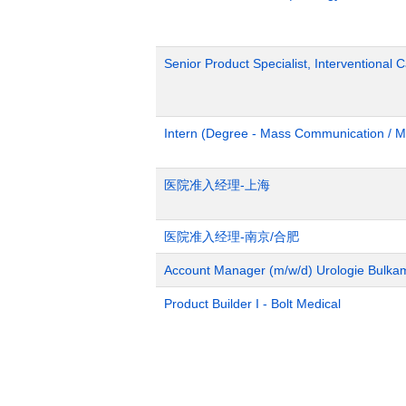
Senior Product Specialist, Interventional C
Intern (Degree - Mass Communication / M
医院准入经理-上海
医院准入经理-南京/合肥
Account Manager (m/w/d) Urologie Bulka
Product Builder I - Bolt Medical