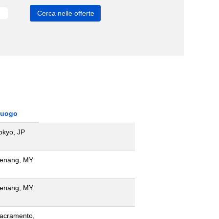
uogo
okyo, JP
enang, MY
enang, MY
acramento,