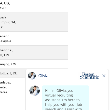
A, US,
4203
uala
umpur, 14,
MY
enang,
alaysia
hanghai,
H, CN
anjing, CN
tuttgart, DE
arlsbad,
nited
tates