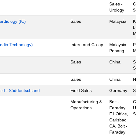
Sales -
C
Urology
9
ardiology (IC)
Sales
Malaysia
K
L
edia Technology)
Intern and Co-op
Malaysia
P
Penang
M
Sales
China
S
S
Sales
China
N
mid - Süddeutschland
Field Sales
Germany
S
Manufacturing &
Bolt -
C
Operations
Faraday
U
F1 Office,
S
Carlsbad
CA, Bolt -
Faraday