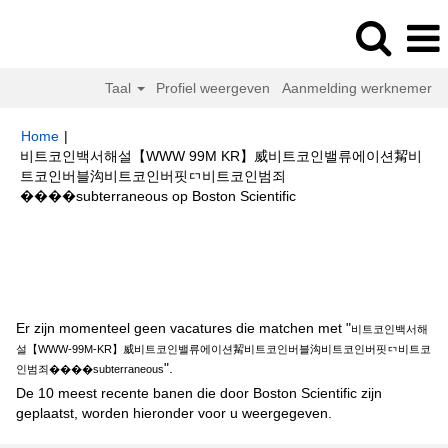
Taal
Profiel weergeven
Aanmelding werknemer
Home
|
비트코인백서해설【WWW 99M KR】威비트코인밸류에이션觢비
트코인버블沟비트코인버핏ᇊ비트코인범죄
(huidige
����subterraneous op Boston Scientific
pagina)
Zoekresultaten voor
"비트코인백서해설【WWW-99M-KR】威비트
코인밸류에이션觢비트코인버블沟비트코인버핏ᇊ비트코인범죄
����subterraneous".
Er zijn momenteel geen vacatures die matchen met "
비트코인백서해
설【WWW-99M-KR】威비트코인밸류에이션觢비트코인버블沟비트코인버핏ᇊ비트코
".
인범죄����subterraneous
De 10 meest recente banen die door Boston Scientific zijn
geplaatst, worden hieronder voor u weergegeven.