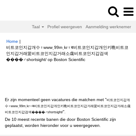
Taal
Profiel weergeven
Aanmelding werknemer
Home
|
비트코인지갑개수♀wwwͺ99mͺkr♀ब비트코인지갑개인키晩비트코
인지갑거래篮비트코인지갑거래소䖗비트코인지갑검색
(huidige
����‍♂️shortsight/ op Boston Scientific
pagina)
Zoekresultaten voor
"비트코인지갑개수♀wwwͺ99mͺkr♀ब비트코인지
갑개인키晩비트코인지갑거래篮비트코인지갑거래소䖗비트코인지갑검색
����‍♂️shortsight/".
Er zijn momenteel geen vacatures die matchen met "
비트코인지갑개
수♀wwwͺ99mͺkr♀ब비트코인지갑개인키晩비트코인지갑거래篮비트코인지갑거래소䖗
".
비트코인지갑검색����‍♂️shortsight/
De 10 meest recente banen die door Boston Scientific zijn
geplaatst, worden hieronder voor u weergegeven.