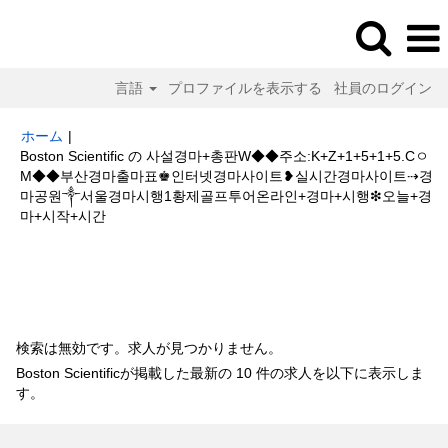
言語
プロファイルを表示する
社員のログイン
ホーム
|
Boston Scientific の 사설경마+총판W◆◆주소:K+Z+1+5+1+5.Cㅇ
M◆◆부산경마출마표♚인터넷경마사이트❥실시간경마사이트⇢경
마공원༒서울경마시행1황제골프투어온라인+경마+시행❇오늘+경
(現
마+시작+시간
在
の
検索結果:
"사설경마+총판W◆◆주소:K+Z+1+5+1+5.CㅇM◆◆부산경마
ペ
출마표♚인터넷경마사이트❥실시간경마사이트⇢경마공원༒서울경마시행1
ー
황제골프투어온라인+경마+시행❇오늘+경마+시작+시간".
ジ)
検索は無効です。求人が見つかりません。
Boston Scientificが掲載した最新の 10 件の求人を以下に表示しま
す。