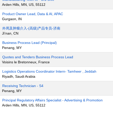
Arden Hills, MN, US, 55112
Product Owner Lead, Data & AI, APAC
Gurgaon, IN
外周及肿瘤介入-(高级)产品专员-济南
Ji'nan, CN
Business Process Lead (Principal)
Penang, MY
Quotes and Tenders Business Process Lead
Voisins le Bretonneux, France
Logistics Operations Coordinator Intern- Tamheer , Jeddah
Riyadh, Saudi Arabia
Receiving Technician - S4
Penang, MY
Principal Regulatory Affairs Specialist - Advertising & Promotion
Arden Hills, MN, US, 55112