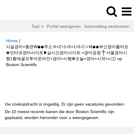
Taal
Profiel weergeven
Aanmelding werknemer
Home
|
사설경마+총판W◆◆주소:K+Z+1+5+1+5.CㅇM◆◆부산경마출마표
♚인터넷경마사이트❥실시간경마사이트⇢경마공원༒서울경마시
행1황제골프투어온라인+경마+시행❇오늘+경마+시작+시간 op
(huidige
Boston Scientific
pagina)
Zoekresultaten voor
"사설경마+총판W◆◆주소:K+Z+1+5+1+5.Cㅇ
M◆◆부산경마출마표♚인터넷경마사이트❥실시간경마사이트⇢경마공원༒서
울경마시행1황제골프투어온라인+경마+시행❇오늘+경마+시작+시간".
Uw zoekopdracht is ongeldig. Er zijn geen vacatures gevonden.
De 10 meest recente banen die door Boston Scientific zijn
geplaatst, worden hieronder voor u weergegeven.