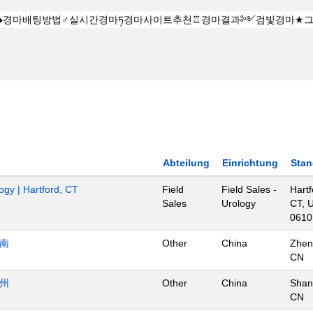
Abteilung
Einrichtung
Stan
ogy | Hartford, CT
Field
Field Sales -
Hartf
Sales
Urology
CT, 
0610
济南
Other
China
Zhen
CN
杭州
Other
China
Shan
CN