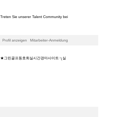
Treten Sie unserer Talent Community bei
Profil anzeigen
Mitarbeiter-Anmeldung
빛경마★그린골프동호회실시간경마사이트༾실
추천♖경마결과༻검빛경마★그린골프동호회실시간경