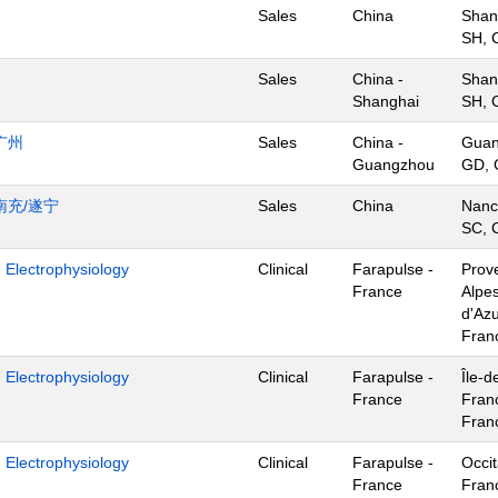
Sales
China
Shan
SH, 
Sales
China -
Shan
Shanghai
SH, 
广州
Sales
China -
Guan
Guangzhou
GD, 
南充/遂宁
Sales
China
Nanc
SC, 
- Electrophysiology
Clinical
Farapulse -
Prov
France
Alpe
d'Azu
Fran
- Electrophysiology
Clinical
Farapulse -
Île-d
France
Fran
Fran
- Electrophysiology
Clinical
Farapulse -
Occit
France
Fran