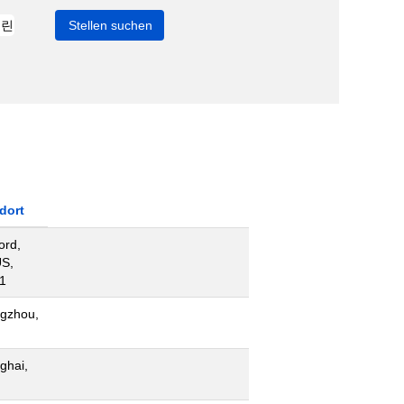
dort
ord,
US,
1
gzhou,
ghai,