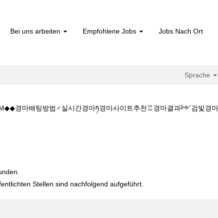
Bei uns arbeiten
Empfohlene Jobs
Jobs Nach Ort
Sprache
 1 5.CㅇM◆◆경마배팅방법♂실시간경마ཏ경마사이트추천♖경마결과༻검
uelle
e)
◆◆주소:K Z 1 5 1 5.CㅇM◆◆경마배팅방법♂실시간경마ཏ경마사이트
funden.
fentlichten Stellen sind nachfolgend aufgeführt.