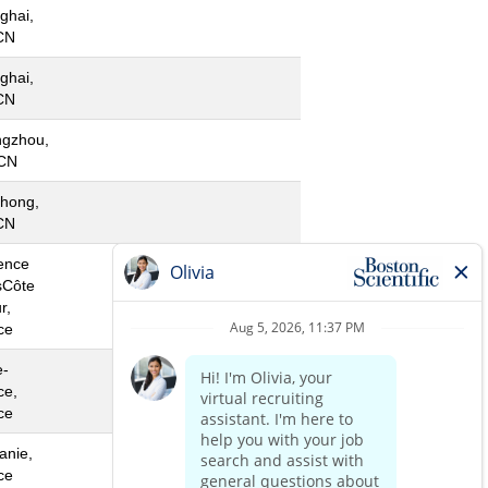
ghai,
CN
ghai,
CN
gzhou,
CN
hong,
CN
ence
sCôte
r,
ce
e-
ce,
ce
anie,
ce