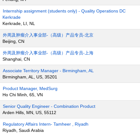
Internship assignment (students only) - Quality Operations DC
Kerkrade
Kerkrade, LI, NL
外周及肿瘤介入事业部-（高级）产品专员-北京
Beijing, CN
外周及肿瘤介入事业部-（高级）产品专员-上海
Shanghai, CN
Associate Territory Manager - Birmingham, AL
Birmingham, AL, US, 35201
Product Manager, MedSurg
Ho Chi Minh, 65, VN
Senior Quality Engineer - Combination Product
Arden Hills, MN, US, 55112
Regulatory Affairs Intern- Tamheer , Riyadh
Riyadh, Saudi Arabia