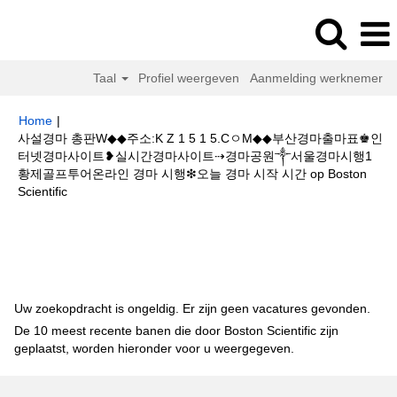
Taal
Profiel weergeven
Aanmelding werknemer
Home
|
사설경마 총판W◆◆주소:K Z 1 5 1 5.CㅇM◆◆부산경마출마표♚인
터넷경마사이트❥실시간경마사이트⇢경마공원༒서울경마시행1
황제골프투어온라인 경마 시행❇오늘 경마 시작 시간 op Boston
(huidige
Scientific
pagina)
Zoekresultaten voor
"사설경마 총판W◆◆주소:K Z 1 5 1 5.CㅇM◆◆
부산경마출마표♚인터넷경마사이트❥실시간경마사이트⇢경마공원༒서울경
마시행1황제골프투어온라인 경마 시행❇오늘 경마 시작 시간".
Uw zoekopdracht is ongeldig. Er zijn geen vacatures gevonden.
De 10 meest recente banen die door Boston Scientific zijn
geplaatst, worden hieronder voor u weergegeven.