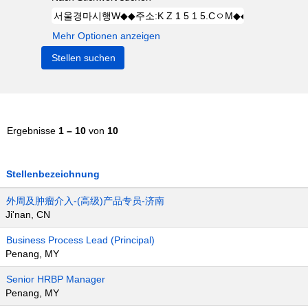
Mehr Optionen anzeigen
Ergebnisse
1 – 10
von
10
Stellenbezeichnung
外周及肿瘤介入-(高级)产品专员-济南
Ji'nan, CN
Business Process Lead (Principal)
Penang, MY
Senior HRBP Manager
Penang, MY