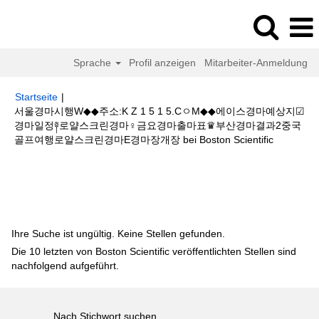
Sprache
Profil anzeigen
Mitarbeiter-Anmeldung
Startseite
|
서울경마시행W◆◆주소:K Z 1 5 1 5.CㅇM◆◆에이스경마예상지☑
경마일정༈로얄스크린경마♀금요경마출마표♛부산경마결과2중국
(aktuelle
골프여행로얄스크린경마E경마장개장 bei Boston Scientific
Seite)
Suchergebnisse für
"서울경마시행W◆◆주소:K Z 1 5 1 5.CㅇM◆◆
에이스경마예상지☑경마일정༈로얄스크린경마♀금요경마출마표♛부산경마결
과2중국 골프여행로얄스크린경마E경마장개장".
Ihre Suche ist ungültig. Keine Stellen gefunden.
Die 10 letzten von Boston Scientific veröffentlichten Stellen sind
nachfolgend aufgeführt.
Nach Stichwort suchen