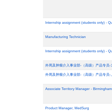
Internship assignment (students only) - 
Manufacturing Technician
Internship assignment (students only) - Q
外周及肿瘤介入事业部-（高级）产品专员-
外周及肿瘤介入事业部-（高级）产品专员-
Associate Territory Manager - Birmingham
Product Manager, MedSurg