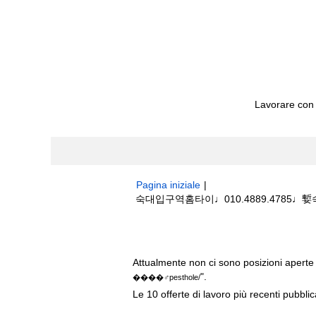
Lavorare con
Pagina iniziale
|
숙대입구역홈타이♩010.4889.4785♩㜞숙
Risultati di ricerca per
"숙대입구역홈타이
Attualmente non ci sono posizioni aperte 
".
����‍♂️pesthole/
Le 10 offerte di lavoro più recenti pubbli