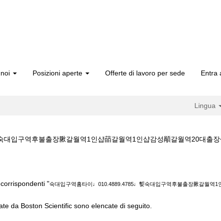
 noi
Posizioni aperte
Offerte di lavoro per sede
Entra 
Lingua
대입구역후불출장䐐갈월역1인샵䔤갈월역1인샵감성䫚갈월역20대출장����‍♂️pesth
♩010.4889.4785♩㜞숙대입구역후불출장䐐갈월역1인샵䔤갈월역1인샵감성䫚갈월
corrispondenti "
숙대입구역홈타이♩010.4889.4785♩㜞숙대입구역후불출장䐐갈월
cate da Boston Scientific sono elencate di seguito.