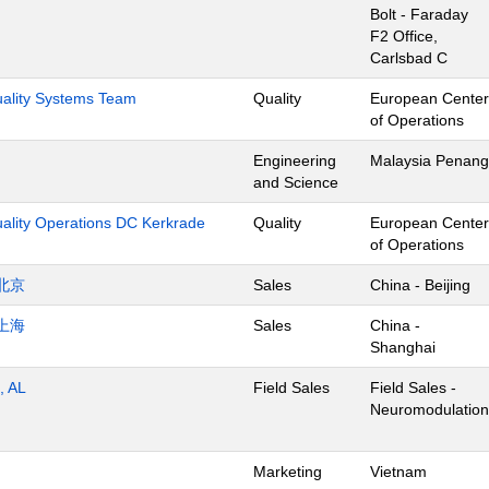
Bolt - Faraday
F2 Office,
Carlsbad C
Quality Systems Team
Quality
European Center
of Operations
Engineering
Malaysia Penang
and Science
uality Operations DC Kerkrade
Quality
European Center
of Operations
北京
Sales
China - Beijing
上海
Sales
China -
Shanghai
, AL
Field Sales
Field Sales -
Neuromodulation
Marketing
Vietnam