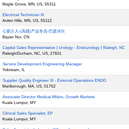
Maple Grove, MN, US, 55311
Electrical Technician III
Arden Hills, MN, US, 55112
心脏介入-(高级)产品专员-巴彦淖尔
Bayan Nur, CN
Capital Sales Representative | Urology - Endourology | Raleigh, NC
Raleigh/Durham, NC, US, 27601
Service Development Engineering Manager
Yokneam, IL
Supplier Quality Engineer III - External Operations ENDO
Marlborough, MA, US, 01752
Associate Director Medical Affairs, Growth Markets
Kuala Lumpur, MY
Clinical Sales Specialist, EP
Kuala Lumpur, MY