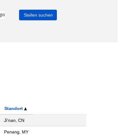
Standort
Ji'nan, CN
Penang, MY