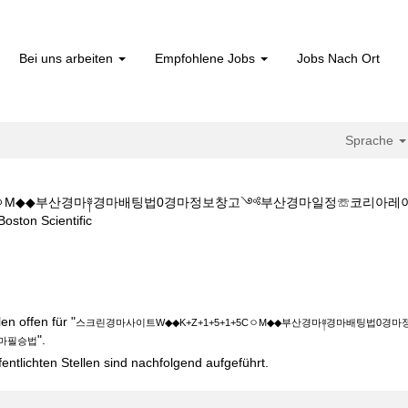
Bei uns arbeiten
Empfohlene Jobs
Jobs Nach Ort
Sprache
+5CㅇM◆◆부산경마༈경마배팅법0경마정보창고༺부산경마일정☏코리아
(aktuelle
 Scientific
Seite)
W◆◆K+Z+1+5+1+5CㅇM◆◆부산경마༈경마배팅법0경마정보창고༺부
".
n offen für "
스크린경마사이트W◆◆K+Z+1+5+1+5CㅇM◆◆부산경마༈경마배팅법
".
마필승법
fentlichten Stellen sind nachfolgend aufgeführt.