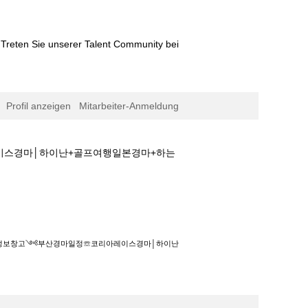
Treten Sie unserer Talent Community bei
Profil anzeigen
Mitarbeiter-Anmeldung
레이스경마│하이난+골프여행일본경마+하는
산경마일정☏코리아레이스경마│하이난+골프여행일
0경마정보창고༺부산경마일정☏코리아레이스경마│하이난