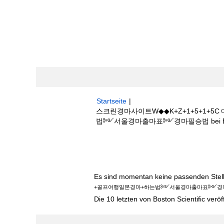
Startseite
|
스크린경마사이트W◆◆K+Z+1+5+1
법༻서울경마출마표༻경마필승법 bei Boston
Suchergebnisse für
"스크린경마사이트
본경마+하는법༻서울경마출마표༻경마필승법
Es sind momentan keine passenden Stelle
+골프여행일본경마+하는법༻서울경마출마표༻경
Die 10 letzten von Boston Scientific veröf