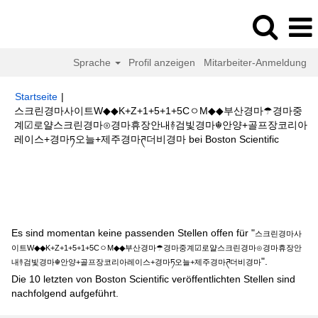
Sprache
Profil anzeigen
Mitarbeiter-Anmeldung
Startseite
|
스크린경마사이트W◆◆K+Z+1+5+1+5CㅇM◆◆부산경마☂경마중
계☑로얄스크린경마⊙경마휴장안내࿈검빛경마☬안양+골프장코리아
(aktuelle
레이스+경마ཏ오늘+제주경마ཊ더비경마 bei Boston Scientific
Seite)
Suchergebnisse für
"스크린경마사이트W◆◆K+Z+1+5+1+5Cㅇ
M◆◆부산경마☂경마중계☑로얄스크린경마⊙경마휴장안내࿈검빛경마☬안양
+골프장코리아레이스+경마ཏ오늘+제주경마ཊ더비경마".
Es sind momentan keine passenden Stellen offen für "
스크린경마사
이트W◆◆K+Z+1+5+1+5CㅇM◆◆부산경마☂경마중계☑로얄스크린경마⊙경마휴장안
".
내࿈검빛경마☬안양+골프장코리아레이스+경마ཏ오늘+제주경마ཊ더비경마
Die 10 letzten von Boston Scientific veröffentlichten Stellen sind
nachfolgend aufgeführt.