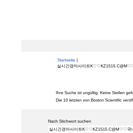
Startseite
|
실시간경마사이트K♡♡KZ1515.C@M♡♡
Suchergebnisse für
"실시간경마사이트
Ihre Suche ist ungültig. Keine Stellen ge
Die 10 letzten von Boston Scientific veröf
Nach Stichwort suchen