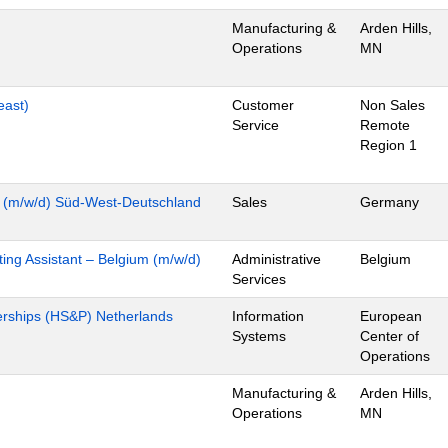
Manufacturing &
Arden Hills,
Operations
MN
east)
Customer
Non Sales
Service
Remote
Region 1
y (m/w/d) Süd-West-Deutschland
Sales
Germany
ing Assistant – Belgium (m/w/d)
Administrative
Belgium
Services
nerships (HS&P) Netherlands
Information
European
Systems
Center of
Operations
Manufacturing &
Arden Hills,
Operations
MN