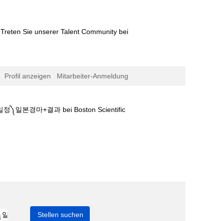
Treten Sie unserer Talent Community bei
Profil anzeigen
Mitarbeiter-Anmeldung
(aktuelle
결과 bei Boston Scientific
Seite)
한국경마⇢부산경마일정༽일본경마+결과".