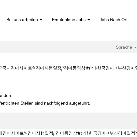
Bei uns arbeiten
Empfohlene Jobs
Jobs Nach Ort
Sprache
국내경마사이트✎경마시행일정ཌ경마동영상❀(키࿈한국경마⇢부산경마일정༽일본경마+
K♡♡KZ1515.C@M♡♡국내경마사이트✎경마시행일정ཌ경마동영상❀(키࿈
funden.
fentlichten Stellen sind nachfolgend aufgeführt.