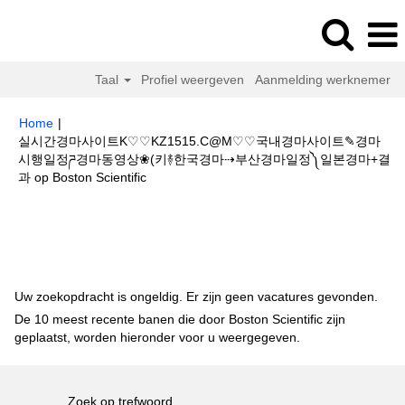
Taal
Profiel weergeven
Aanmelding werknemer
Home
|
실시간경마사이트K♡♡KZ1515.C@M♡♡국내경마사이트✎경마
시행일정ཌ경마동영상❀(키࿈한국경마⇢부산경마일정༽일본경마+결
(huidige
과 op Boston Scientific
pagina)
Zoekresultaten voor
"실시간경마사이트K♡♡KZ1515.C@M♡♡국
내경마사이트✎경마시행일정ཌ경마동영상❀(키࿈한국경마⇢부산경마일정༽일
본경마+결과".
Uw zoekopdracht is ongeldig. Er zijn geen vacatures gevonden.
De 10 meest recente banen die door Boston Scientific zijn
geplaatst, worden hieronder voor u weergegeven.
Zoek op trefwoord