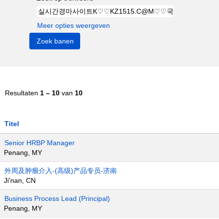
Meer opties weergeven
Resultaten
1 – 10
van
10
Titel
Senior HRBP Manager
Penang, MY
外周及肿瘤介入-(高级)产品专员-济南
Ji'nan, CN
Business Process Lead (Principal)
Penang, MY