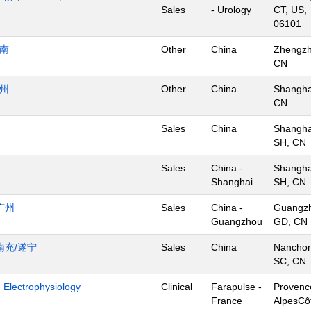
Sales
- Urology
CT, US,
06101
济南
Other
China
Zhengzh
CN
杭州
Other
China
Shangha
CN
Sales
China
Shangha
SH, CN
Sales
China -
Shangha
Shanghai
SH, CN
广州
Sales
China -
Guangz
Guangzhou
GD, CN
南充/遂宁
Sales
China
Nanchon
SC, CN
- Electrophysiology
Clinical
Farapulse -
Provenc
France
AlpesCô