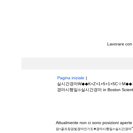
Lavorare con
Pagina iniziale
|
실시간경마W◆◆K+Z+1+5+1+5C
경마시행일⊙실시간경마 in Boston Scienti
Risultati di ricerca per
"실시간경마W◆
빛경마인기도❅경마시행일⊙실시간경마".
Attualmente non ci sono posizioni aperte 
"
암+골프장검빛경마인기도❅경마시행일⊙실시간경마