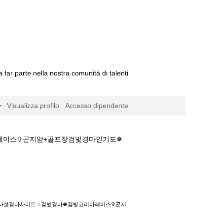
a far parte nella nostra comunità di talenti
Visualizza profilo
Accesso dipendente
아레이스✞곤지암+골프장검빛경마인기도❅
트☃검빛경마♚검빛코리아레이스✞곤지암+골프장검
방법─사설경마사이트☃검빛경마♚검빛코리아레이스✞곤지