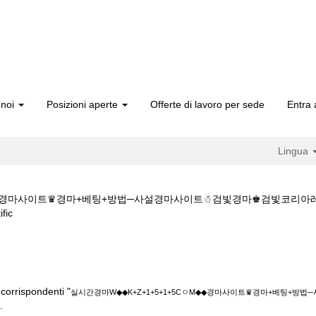
 noi
Posizioni aperte
Offerte di lavoro per sede
Entra 
Lingua
ㅇM◆◆경마사이트♛경마+베팅+방법─사설경마사이트☃검빛경마♚검빛코리
(pagina
fic
corrente)
◆K+Z+1+5+1+5CㅇM◆◆경마사이트♛경마+베팅+방법─사설경마사이
corrispondenti "
실시간경마W◆◆K+Z+1+5+1+5CㅇM◆◆경마사이트♛경마+베팅+
.