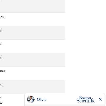
ou,
i,
i,
i,
hou,
g,
e
te