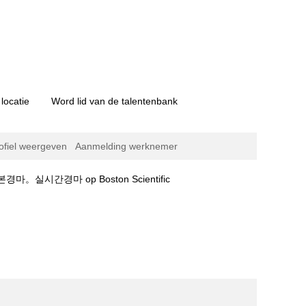
locatie
Word lid van de talentenbank
ofiel weergeven
Aanmelding werknemer
(huidige
경마 op Boston Scientific
pagina)
마결과❅일본경마。실시간경마".