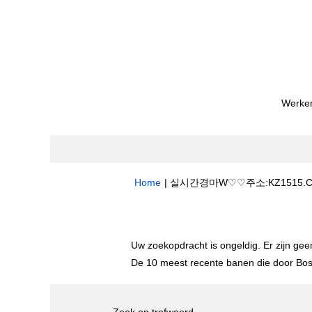
Werken
Home
|
실시간경마W♡♡주소:KZ1515.
Zoekresultaten voor
"실시간경마W♡♡
Uw zoekopdracht is ongeldig. Er zijn ge
De 10 meest recente banen die door Bost
Zoek op trefwoord