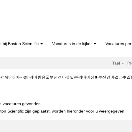
 bij Boston Scientific
Vacatures in de kijker
Vacatures per 
Taal
Pr
C@M♡♡마사회 경마방송☑부산경마☃일본경마예상❥부산경마결과❅일본경마。실시간
주소:KZ1515.C@M♡♡마사회 경마방송☑부산경마☃일본경마예상❥부산경
en vacatures gevonden.
on Scientific zijn geplaatst, worden hieronder voor u weergegeven.