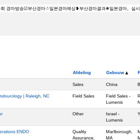
Afdeling
Gebouw
P
Sales
China
B
Endourology | Raleigh, NC
Field Sales
Field Sales -
R
Lumenis
N
er
Other
Israel -
Y
Lumenis
Operations ENDO
Quality
Marlborough,
M
Assurance,
MA
M