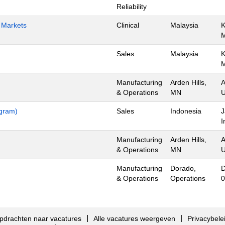
Reliability
h Markets
Clinical
Malaysia
K
Sales
Malaysia
K
Manufacturing
Arden Hills,
A
& Operations
MN
U
ogram)
Sales
Indonesia
J
I
Manufacturing
Arden Hills,
A
& Operations
MN
U
Manufacturing
Dorado,
D
& Operations
Operations
0
pdrachten naar vacatures
Alle vacatures weergeven
Privacybele