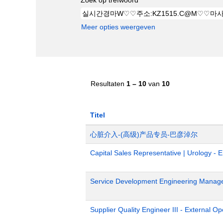
Meer opties weergeven
Resultaten
1 – 10
van
10
Titel
心脏介入-(高级)产品专员-巴彦淖尔
Capital Sales Representative | Urology - 
Service Development Engineering Manag
Supplier Quality Engineer III - External 