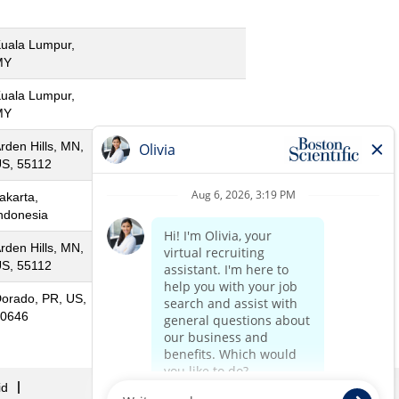
uala Lumpur,
MY
uala Lumpur,
MY
rden Hills, MN,
S, 55112
akarta,
ndonesia
rden Hills, MN,
S, 55112
orado, PR, US,
0646
id