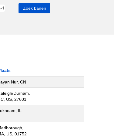
laats
ayan Nur, CN
aleigh/Durham,
C, US, 27601
okneam, IL
arlborough,
A, US, 01752