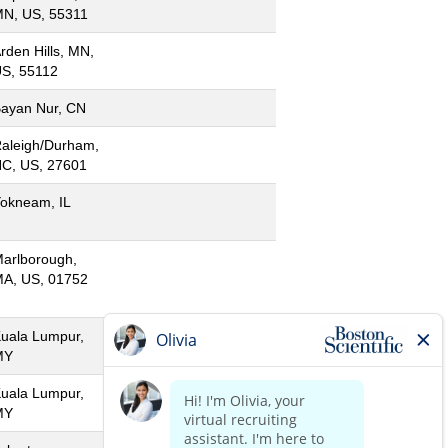
N, US, 55311
rden Hills, MN,
S, 55112
ayan Nur, CN
aleigh/Durham,
C, US, 27601
okneam, IL
arlborough,
A, US, 01752
uala Lumpur,
MY
uala Lumpur,
MY