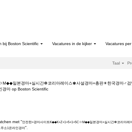
 bij Boston Scientific
Vacatures in de kijker
Vacatures per 
Taal
Pr
1+5CㅇM◆◆일본경마+실시간☸코리아레이스♚사설경마+총판☀한국경마
(huidige
Boston Scientific
pagina)
트K◆◆K+Z+1+5+1+5CㅇM◆◆일본경마+실시간☸코리아레이스♚사설경
온라인경마".
atchen met "
안전한+경마사이트K◆◆K+Z+1+5+1+5CㅇM◆◆일본경마+실시간☸코리
".
트주소1온라인경마