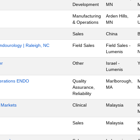
Development
MN
M
Manufacturing
Arden Hills,
A
& Operations
MN
U
Sales
China
B
Endourology | Raleigh, NC
Field Sales
Field Sales -
R
Lumenis
N
er
Other
Israel -
Y
Lumenis
Operations ENDO
Quality
Marlborough,
M
Assurance,
MA
M
Reliability
h Markets
Clinical
Malaysia
K
Sales
Malaysia
K