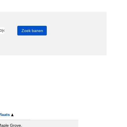
Plaats
aple Grove,