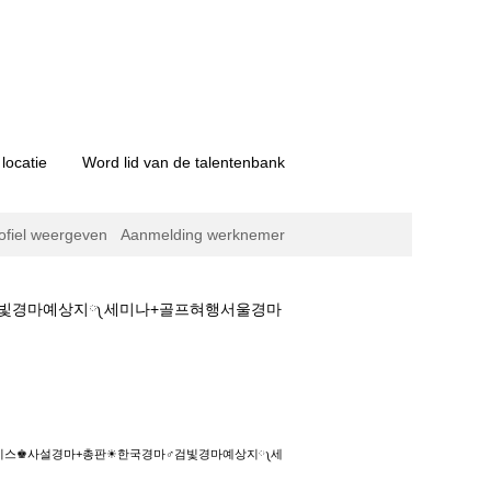
locatie
Word lid van de talentenbank
ofiel weergeven
Aanmelding werknemer
♂검빛경마예상지༾세미나+골프혀행서울경마
마+총판☀한국경마♂검빛경마예상지༾세미나+골프
아레이스♚사설경마+총판☀한국경마♂검빛경마예상지༾세