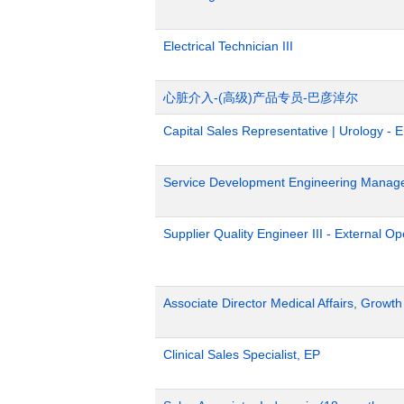
Electrical Technician III
心脏介入-(高级)产品专员-巴彦淖尔
Capital Sales Representative | Urology - 
Service Development Engineering Manag
Supplier Quality Engineer III - External 
Associate Director Medical Affairs, Growt
Clinical Sales Specialist, EP