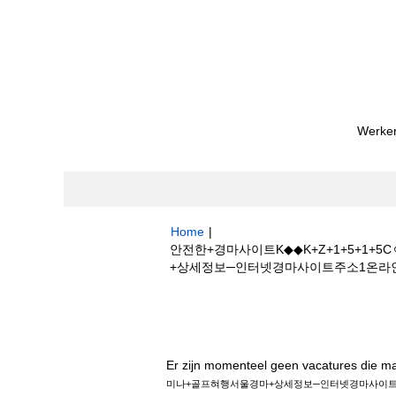
Werken
Home
|
안전한+경마사이트K◆◆K+Z+1+5+
+상세정보─인터넷경마사이트주소1온라인경마 op 
Zoekresultaten voor
"안전한+경마사이
혀행서울경마+상세정보─인터넷경마사이트주소1
Er zijn momenteel geen vacatures die m
미나+골프혀행서울경마+상세정보─인터넷경마사이