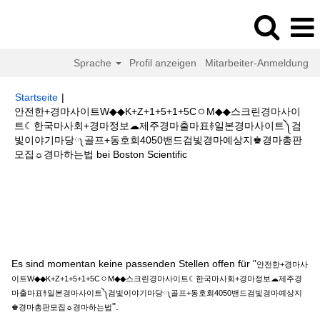
Sprache
Profil anzeigen
Mitarbeiter-Anmeldung
Startseite
|
안전한+경마사이트W◆◆K+Z+1+5+1+5CㅇM◆◆스크린경마사이
트☾한국마사회+경마정보☁제주경마출마표࿈일본경마사이트༽검
빛이야기마당༾골프+동호회4050밴드검빛경마예상지♚경마총판
(aktuelle
모집☼경마하는법 bei Boston Scientific
Seite)
Suchergebnisse für
"안전한+경마사이트W◆◆K+Z+1+5+1+5Cㅇ
M◆◆스크린경마사이트☾한국마사회+경마정보☁제주경마출마표࿈일본경마사
이트༽검빛이야기마당༾골프+동호회4050밴드검빛경마예상지♚경마총판모집
☼경마하는법".
Es sind momentan keine passenden Stellen offen für "
안전한+경마사
이트W◆◆K+Z+1+5+1+5CㅇM◆◆스크린경마사이트☾한국마사회+경마정보☁제주경
마출마표࿈일본경마사이트༽검빛이야기마당༾골프+동호회4050밴드검빛경마예상지
".
♚경마총판모집☼경마하는법