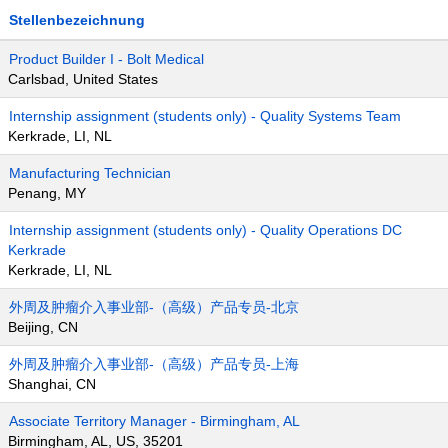
Stellenbezeichnung
Product Builder I - Bolt Medical
Carlsbad, United States
Internship assignment (students only) - Quality Systems Team
Kerkrade, LI, NL
Manufacturing Technician
Penang, MY
Internship assignment (students only) - Quality Operations DC
Kerkrade
Kerkrade, LI, NL
外周及肿瘤介入事业部-（高级）产品专员-北京
Beijing, CN
外周及肿瘤介入事业部-（高级）产品专员-上海
Shanghai, CN
Associate Territory Manager - Birmingham, AL
Birmingham, AL, US, 35201