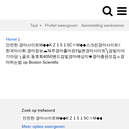
Taal
Profiel weergeven
Aanmelding werknemer
Home
|
안전한 경마사이트W◆◆K Z 1 5 1 5CㅇM◆◆스크린경마사이트☾
한국마사회 경마정보☁제주경마출마표࿈일본경마사이트༽검빛이야
기마당༾골프 동호회4050밴드검빛경마예상지♚경마총판모집☼경
(huidige
마하는법 op Boston Scientific
pagina)
Zoekresultaten voor
"안전한 경마사이트W◆◆K Z 1 5 1 5CㅇM◆◆
스크린경마사이트☾한국마사회 경마정보☁제주경마출마표࿈일본경마사이
트༽검빛이야기마당༾골프 동호회4050밴드검빛경마예상지♚경마총판모집☼
경마하는법".
Zoek op trefwoord
Meer opties weergeven