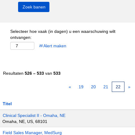
Selecteer hoe vaak (in dagen) u een waarschuwing wilt
ontvangen:
Alert maken
Resultaten
526 – 533
van
533
«
19
20
21
22
»
Titel
Clinical Specialist II - Omaha, NE
Omaha, NE, US, 68101
Field Sales Manager, MedSurg