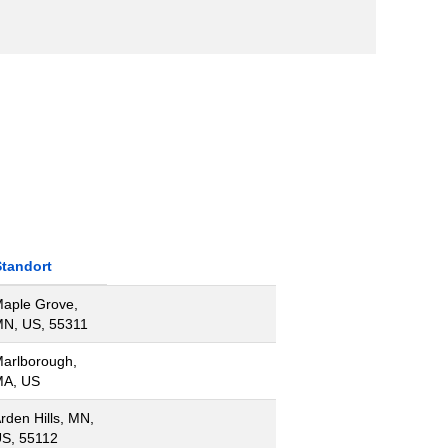
Standort
aple Grove,
N, US, 55311
arlborough,
A, US
rden Hills, MN,
S, 55112