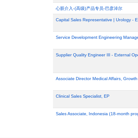
心脏介入-(高级)产品专员-巴彦淖尔
Capital Sales Representative | Urology - 
Service Development Engineering Manag
Supplier Quality Engineer III - External 
Associate Director Medical Affairs, Growt
Clinical Sales Specialist, EP
Sales Associate, Indonesia (18-month pr