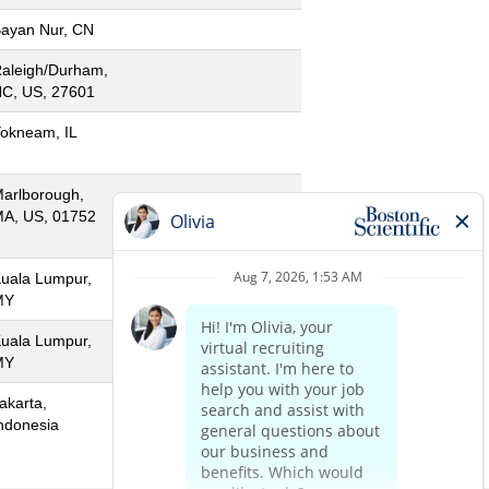
ayan Nur, CN
aleigh/Durham,
C, US, 27601
okneam, IL
arlborough,
A, US, 01752
uala Lumpur,
MY
uala Lumpur,
MY
akarta,
ndonesia