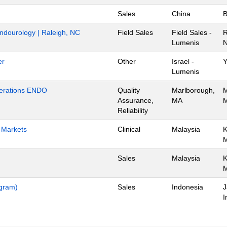
Sales
China
B
Endourology | Raleigh, NC
Field Sales
Field Sales -
R
Lumenis
N
er
Other
Israel -
Y
Lumenis
Operations ENDO
Quality
Marlborough,
M
Assurance,
MA
M
Reliability
h Markets
Clinical
Malaysia
K
Sales
Malaysia
K
ogram)
Sales
Indonesia
J
I