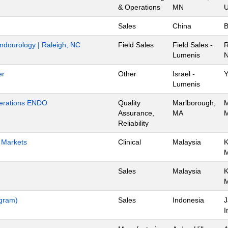
& Operations
MN
U
Sales
China
B
Endourology | Raleigh, NC
Field Sales
Field Sales -
R
Lumenis
N
er
Other
Israel -
Y
Lumenis
Operations ENDO
Quality
Marlborough,
M
Assurance,
MA
M
Reliability
h Markets
Clinical
Malaysia
K
Sales
Malaysia
K
ogram)
Sales
Indonesia
J
I