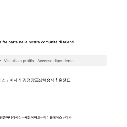
a far parte nella nostra comunità di talenti
Visualizza profilo
Accesso dipendente
레이스┮미사리 경정장▤삼복승식╀출전표
┷세븐야마토┻메이플레이스┮미사리 경정장▤삼복
보기∏경륜마니아예상┷세븐야마토┻메이플레이스┮미사