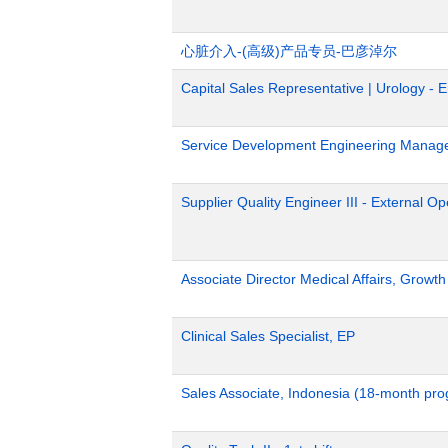
心脏介入-(高级)产品专员-巴彦淖尔
Capital Sales Representative | Urology - 
Service Development Engineering Manag
Supplier Quality Engineer III - External 
Associate Director Medical Affairs, Growt
Clinical Sales Specialist, EP
Sales Associate, Indonesia (18-month pr