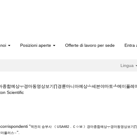
 noi
Posizioni aperte
Offerte di lavoro per sede
Entra 
Lingua
Ｍ 》경마종합예상┯경마동영상보기∏경륜마니아예상┷세븐야마토┻메이플
(pagina
cientific
corrente)
사 《 USA482．ＣㅇＭ 》경마종합예상┯경마동영상보기∏경륜마니아예상
.
corrispondenti "
역전의 승부사 《 USA482．ＣㅇＭ 》경마종합예상┯경마동영상
".
경마플러스∼