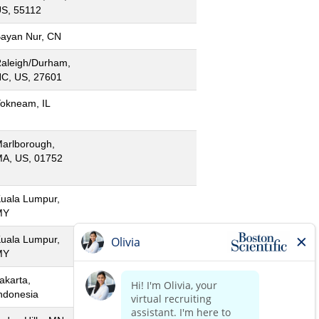
S, 55112
ayan Nur, CN
aleigh/Durham,
C, US, 27601
okneam, IL
arlborough,
A, US, 01752
uala Lumpur,
MY
uala Lumpur,
MY
akarta,
ndonesia