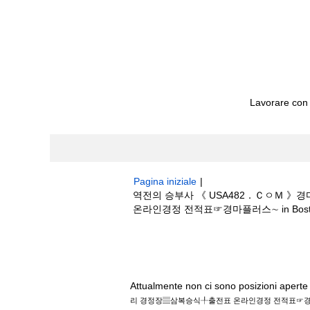
Lavorare con
Pagina iniziale
|
역전의 승부사 《 USA482．Ｃㅇ
온라인경정 전적표☞경마플러스∼ in Boston S
Risultati di ricerca per
"역전의 승부
승식╀출전표 온라인경정 전적표☞경마플러스∼"
Attualmente non ci sono posizioni aperte 
리 경정장▤삼복승식╀출전표 온라인경정 전적표☞