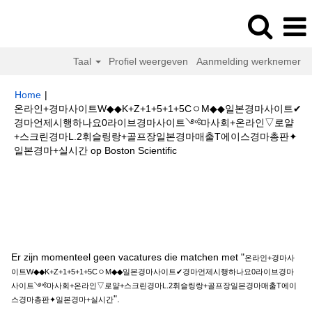
Taal
Profiel weergeven
Aanmelding werknemer
Home
|
온라인+경마사이트W◆◆K+Z+1+5+1+5CㅇM◆◆일본경마사이트✔
경마언제시행하나요0라이브경마사이트༺마사회+온라인▽로얄
+스크린경마L.2휘슬링랑+골프장일본경마매출T에이스경마총판✦
(huidige
일본경마+실시간 op Boston Scientific
pagina)
Zoekresultaten voor
"온라인+경마사이트W◆◆K+Z+1+5+1+5Cㅇ
M◆◆일본경마사이트✔경마언제시행하나요0라이브경마사이트༺마사회+온
라인▽로얄+스크린경마L.2휘슬링랑+골프장일본경마매출T에이스경마총판✦
일본경마+실시간".
Er zijn momenteel geen vacatures die matchen met "
온라인+경마사
이트W◆◆K+Z+1+5+1+5CㅇM◆◆일본경마사이트✔경마언제시행하나요0라이브경마
사이트༺마사회+온라인▽로얄+스크린경마L.2휘슬링랑+골프장일본경마매출T에이
".
스경마총판✦일본경마+실시간