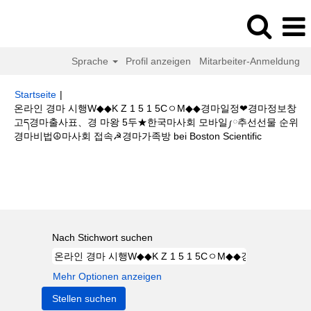
Sprache
Profil anzeigen
Mitarbeiter-Anmeldung
Startseite
|
온라인 경마 시행W◆◆K Z 1 5 1 5CㅇM◆◆경마일정❤경마정보창
고ད경마출사표、경 마왕 5두★한국마사회 모바일༿추선선물 순위
(aktuelle
경마비법☮마사회 접속☭경마가족방 bei Boston Scientific
Seite)
Suchergebnisse für
"온라인 경마 시행W◆◆K Z 1 5 1 5CㅇM◆◆경
마일정❤경마정보창고ད경마출사표、경 마왕 5두★한국마사회 모바일༿추선
선물 순위경마비법☮마사회 접속☭경마가족방".
Nach Stichwort suchen
Mehr Optionen anzeigen