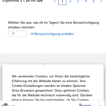
Ergebnisse
1 – 25
von
526
«
1
2
3
4
5
»
Wählen Sie aus, wie oft (in Tagen) Sie eine Benachrichtigung
erhalten möchten:
Benachrichtigung erstellen
Karriere Home
Top Job Suche
Wir verwenden Cookies, um Ihnen die bestmögliche
Erfahrung mit der Website bieten zu können. Ihre
Alle Jobs / Stellen anzeigen
Cookie-Einstellungen werden im lokalen Speicher
Ihres Browsers gespeichert. Dazu gehören Cookies,
Datenschutzrichtlinie
die für die Website technisch notwendig sind. Darüber
hinaus können Sie frei entscheiden, ob Sie Cookies
Nutzungsbedingungen
akzeptieren, und dies jederzeit ändern. Sie können