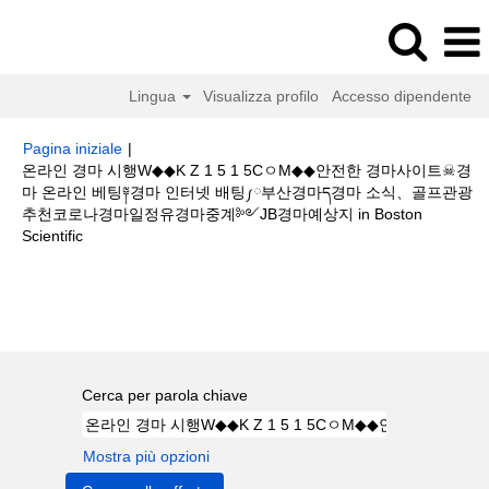
Lingua
Visualizza profilo
Accesso dipendente
Pagina iniziale
|
온라인 경마 시행W◆◆K Z 1 5 1 5CㅇM◆◆안전한 경마사이트☠경
마 온라인 베팅༈경마 인터넷 배팅༿부산경마ད경마 소식、골프관광
추천코로나경마일정유경마중계༻JB경마예상지 in Boston
(pagina
Scientific
corrente)
Risultati di ricerca per
"온라인 경마 시행W◆◆K Z 1 5 1 5CㅇM◆◆
안전한 경마사이트☠경마 온라인 베팅༈경마 인터넷 배팅༿부산경마ད경마 소
식、골프관광추천코로나경마일정유경마중계༻JB경마예상지".
Cerca per parola chiave
Mostra più opzioni