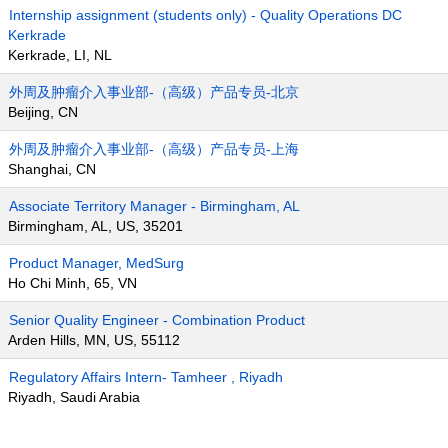
Internship assignment (students only) - Quality Operations DC
Kerkrade
Kerkrade, LI, NL
外周及肿瘤介入事业部-（高级）产品专员-北京
Beijing, CN
外周及肿瘤介入事业部-（高级）产品专员-上海
Shanghai, CN
Associate Territory Manager - Birmingham, AL
Birmingham, AL, US, 35201
Product Manager, MedSurg
Ho Chi Minh, 65, VN
Senior Quality Engineer - Combination Product
Arden Hills, MN, US, 55112
Regulatory Affairs Intern- Tamheer , Riyadh
Riyadh, Saudi Arabia