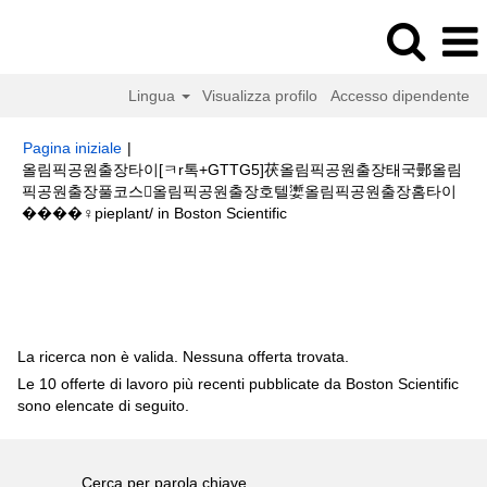
Lingua
Visualizza profilo
Accesso dipendente
Pagina iniziale
|
올림픽공원출장타이[ㅋr톡+GTTG5]茯올림픽공원출장태국鄤올림
픽공원출장풀코스올림픽공원출장호텔嬱올림픽공원출장홈타이
(pagina
����‍♀️pieplant/ in Boston Scientific
corrente)
Risultati di ricerca per
"올림픽공원출장타이[ㅋr톡+GTTG5]茯올림
픽공원출장태국鄤올림픽공원출장풀코스올림픽공원출장호텔嬱올림픽공원
출장홈타이����‍♀️pieplant/".
La ricerca non è valida. Nessuna offerta trovata.
Le 10 offerte di lavoro più recenti pubblicate da Boston Scientific
sono elencate di seguito.
Cerca per parola chiave