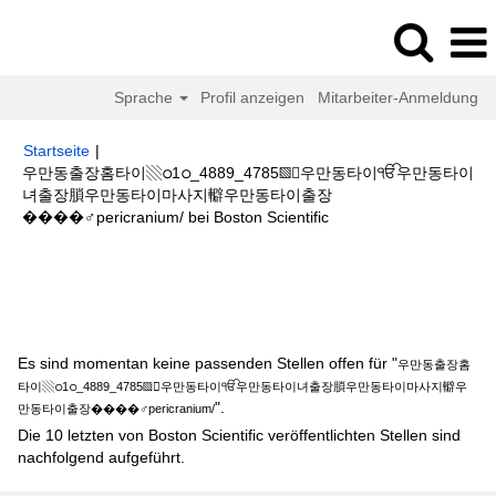
Sprache
Profil anzeigen
Mitarbeiter-Anmeldung
Startseite
|
우만동출장홈타이▧ഠ1ഠ_4889_4785▧우만동타이ੴ우만동타이
녀출장䐝우만동타이마사지䡶우만동타이출장
(aktuelle
����‍♂️pericranium/ bei Boston Scientific
Seite)
Suchergebnisse für
"우만동출장홈타이▧ഠ1ഠ_4889_4785▧우만동
타이ੴ우만동타이녀출장䐝우만동타이마사지䡶우만동타이출장
����‍♂️pericranium/".
Es sind momentan keine passenden Stellen offen für "
우만동출장홈
타이▧ഠ1ഠ_4889_4785▧우만동타이ੴ우만동타이녀출장䐝우만동타이마사지䡶우
".
만동타이출장����‍♂️pericranium/
Die 10 letzten von Boston Scientific veröffentlichten Stellen sind
nachfolgend aufgeführt.