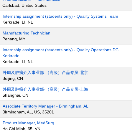
Carlsbad, United States
Internship assignment (students only) - Quality Systems Team
Kerkrade, LI, NL
Manufacturing Technician
Penang, MY
Internship assignment (students only) - Quality Operations DC
Kerkrade
Kerkrade, LI, NL
外周及肿瘤介入事业部-（高级）产品专员-北京
Beijing, CN
外周及肿瘤介入事业部-（高级）产品专员-上海
Shanghai, CN
Associate Territory Manager - Birmingham, AL
Birmingham, AL, US, 35201
Product Manager, MedSurg
Ho Chi Minh, 65, VN