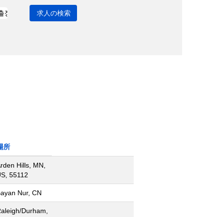
場所
rden Hills, MN,
S, 55112
ayan Nur, CN
aleigh/Durham,