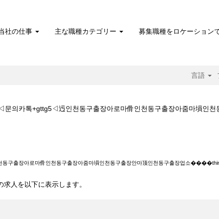
当社の仕事
主な職種カテゴリー
募集職種をロケーション
言語
동구출장아가씨◁문의카톡+gttg5◁迃인천동구출장아로마傦인천동구출장아줌마
ttg5◁迃인천동구출장아로마傦인천동구출장아줌마塤인천동구출장안마顶인천동구
인천동구출장아로마傦인천동구출장아줌마塤인천동구출장안마顶인천동구출장업소����thing
 10 件の求人を以下に表示します。