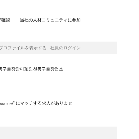
で確認
当社の人材コミュニティに参加
プロファイルを表示する
社員のログイン
塤인천동구출장안마顶인천동구출장업소
출장업소����thingummy/".
" にマッチする求人がありませ
ummy/