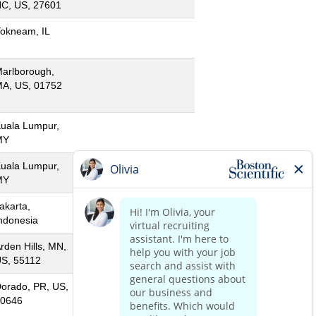
C, US, 27601
okneam, IL
arlborough,
A, US, 01752
uala Lumpur,
MY
uala Lumpur,
MY
akarta,
ndonesia
rden Hills, MN,
S, 55112
orado, PR, US,
0646