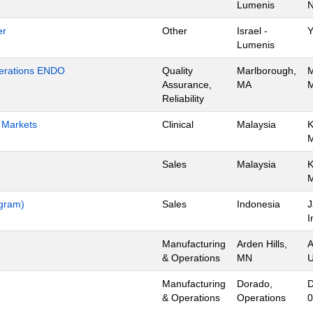
Lumenis
N
er
Other
Israel -
Y
Lumenis
Operations ENDO
Quality
Marlborough,
M
Assurance,
MA
M
Reliability
h Markets
Clinical
Malaysia
K
Sales
Malaysia
K
ogram)
Sales
Indonesia
J
I
Manufacturing
Arden Hills,
A
& Operations
MN
U
Manufacturing
Dorado,
D
& Operations
Operations
0