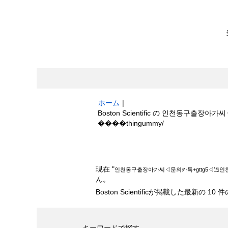
ホーム
|
Boston Scientific の 인천
(現
����thingummy/
在
の
検索結果:
"인천동구출장아가씨◁문의카톡+g
ペ
ー
現在 "
인천동구출장아가씨◁문의카톡+gttg5◁迃
ジ)
ん。
Boston Scientificが掲載した最新の