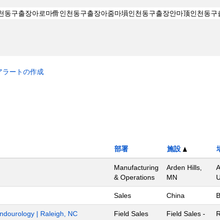
アラートの作成
部署
施設
Manufacturing
Arden Hills,
A
& Operations
MN
U
Sales
China
B
Endourology | Raleigh, NC
Field Sales
Field Sales -
R