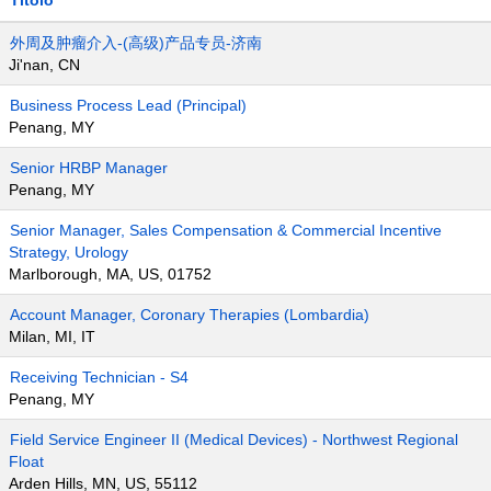
Titolo
外周及肿瘤介入-(高级)产品专员-济南
Ji'nan, CN
Business Process Lead (Principal)
Penang, MY
Senior HRBP Manager
Penang, MY
Senior Manager, Sales Compensation & Commercial Incentive
Strategy, Urology
Marlborough, MA, US, 01752
Account Manager, Coronary Therapies (Lombardia)
Milan, MI, IT
Receiving Technician - S4
Penang, MY
Field Service Engineer II (Medical Devices) - Northwest Regional
Float
Arden Hills, MN, US, 55112