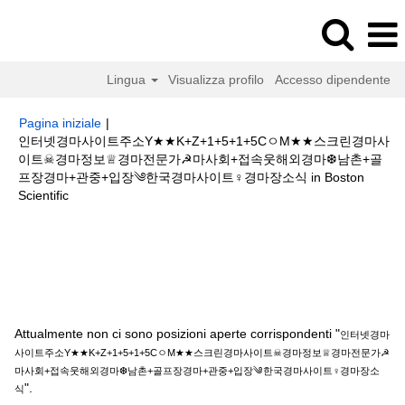
Lingua
Visualizza profilo
Accesso dipendente
Pagina iniziale
|
인터넷경마사이트주소Y★★K+Z+1+5+1+5CㅇM★★스크린경마사
이트☠경마정보♕경마전문가☭마사회+접속웃해외경마❆남촌+골
프장경마+관중+입장༄한국경마사이트♀경마장소식 in Boston
(pagina
Scientific
corrente)
Risultati di ricerca per
"인터넷경마사이트주소
Y★★K+Z+1+5+1+5CㅇM★★스크린경마사이트☠경마정보♕경마전문가☭마
사회+접속웃해외경마❆남촌+골프장경마+관중+입장༄한국경마사이트♀경마
장소식".
Attualmente non ci sono posizioni aperte corrispondenti "
인터넷경마
사이트주소Y★★K+Z+1+5+1+5CㅇM★★스크린경마사이트☠경마정보♕경마전문가☭
마사회+접속웃해외경마❆남촌+골프장경마+관중+입장༄한국경마사이트♀경마장소
".
식