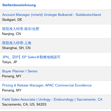
Stellenbezeichnung
Account Manager (m/w/d) Urologie Bulkamid - Süddeutschland
Stuttgart, DE
医院准入经理-南京/合肥
Nanjing, CN
医院准入经理-上海
Shanghai, SH, CN
JPN_【EP】EP Sales＠勤務地相談可
Tokyo, JP
Buyer Planner / Senior
Penang, MY
Pricing & Rebate Manager, APAC Commercial Excellence
Penang, MY
Field Sales Associate | Urology - Endourology | Sacramento, CA
Sacramento, CA, US, 94203