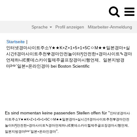
Sprache
Profil anzeigen
Mitarbeiter-Anmeldung
Startseite
|
인터넷경마사이트주소Y★★K+Z+1+5+1+5CㅇM★★일본경마+실
시간࿈경마사이트추천☢경마안전놀이터ཏ안전한+경마사이트✎경마
언제하나E롯데스카이힐제주골프장경마시행언제、일본지방경
(aktuelle
마༻일본+온라인경마 bei Boston Scientific
Seite)
Suchergebnisse für
"인터넷경마사이트주소Y★★K+Z+1+5+1+5Cㅇ
M★★일본경마+실시간࿈경마사이트추천☢경마안전놀이터ཏ안전한+경마사이
트✎경마언제하나E롯데스카이힐제주골프장경마시행언제、일본지방경마༻
일본+온라인경마".
Es sind momentan keine passenden Stellen offen für "
인터넷경마사
이트주소Y★★K+Z+1+5+1+5CㅇM★★일본경마+실시간࿈경마사이트추천☢경마안전
놀이터ཏ안전한+경마사이트✎경마언제하나E롯데스카이힐제주골프장경마시행언제、
".
일본지방경마༻일본+온라인경마