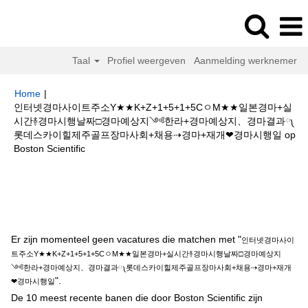
Taal
Profiel weergeven
Aanmelding werknemer
Home
|
인터넷경마사이트주소Y★★K+Z+1+5+1+5CㅇM★★일본경마+실
시간࿈경마시행날짜□경마예상지༺한라+경마예상지、경마결과༾
롯데스카이힐제주골프장마사회+채용⇢경마+재개❤경마시행일 op
(huidige
Boston Scientific
pagina)
Zoekresultaten voor
"인터넷경마사이트주소Y★★K+Z+1+5+1+5C
ㅇM★★일본경마+실시간࿈경마시행날짜□경마예상지༺한라+경마예상지、
경마결과༾롯데스카이힐제주골프장마사회+채용⇢경마+재개❤경마시행일".
Er zijn momenteel geen vacatures die matchen met "
인터넷경마사이
트주소Y★★K+Z+1+5+1+5CㅇM★★일본경마+실시간࿈경마시행날짜□경마예상지
༺한라+경마예상지、경마결과༾롯데스카이힐제주골프장마사회+채용⇢경마+재개
".
❤경마시행일
De 10 meest recente banen die door Boston Scientific zijn