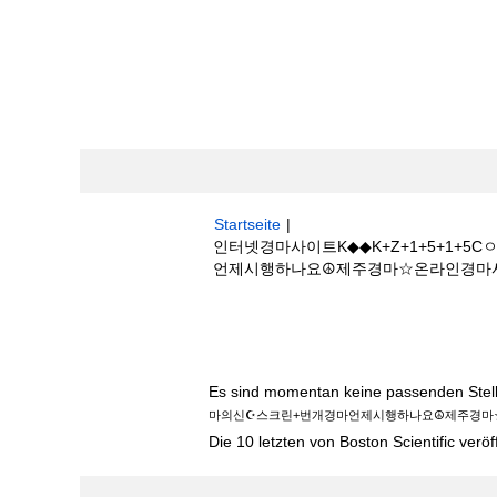
Startseite
|
인터넷경마사이트K◆◆K+Z+1+5+1
언제시행하나요☮제주경마☆온라인경마사이트+서울
Suchergebnisse für
"인터넷경마사이트
린+번개경마언제시행하나요☮제주경마☆온라인
Es sind momentan keine passenden Stelle
마의신☪스크린+번개경마언제시행하나요☮제주경마
Die 10 letzten von Boston Scientific veröf