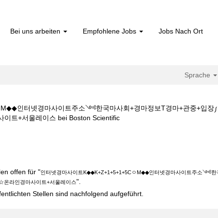
Bei uns arbeiten
Empfohlene Jobs
Jobs Nach Ort
Sprache
+5CㅇM◆◆인터넷경마사이트주소༺한국마사회+경마정보T경마+관중+입
(aktuelle
레이스 bei Boston Scientific
Seite)
K◆◆K+Z+1+5+1+5CㅇM◆◆인터넷경마사이트주소༺한국마사회+경마
경마사이트+서울레이스".
n offen für "
인터넷경마사이트K◆◆K+Z+1+5+1+5CㅇM◆◆인터넷경마사이트주소
".
☆온라인경마사이트+서울레이스
fentlichten Stellen sind nachfolgend aufgeführt.