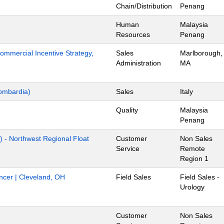
Chain/Distribution
Penang
Human
Malaysia
Resources
Penang
mmercial Incentive Strategy,
Sales
Marlborough,
Administration
MA
ombardia)
Sales
Italy
Quality
Malaysia
Penang
) - Northwest Regional Float
Customer
Non Sales
Service
Remote
Region 1
ancer | Cleveland, OH
Field Sales
Field Sales -
Urology
Customer
Non Sales