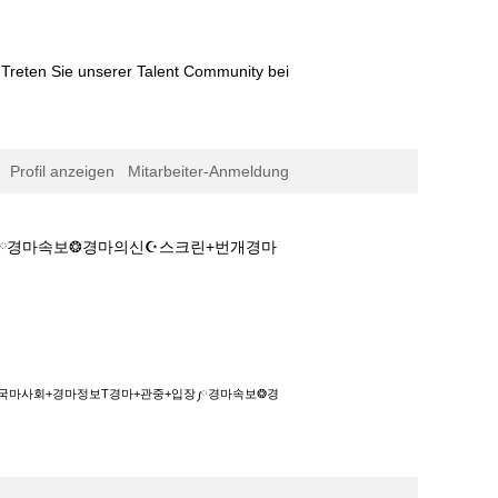
Treten Sie unserer Talent Community bei
Profil anzeigen
Mitarbeiter-Anmeldung
장༿경마속보❂경마의신☪스크린+번개경마
정보T경마+관중+입장༿경마속보❂경마의신☪스크
༺한국마사회+경마정보T경마+관중+입장༿경마속보❂경