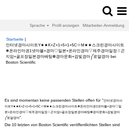
Sprache
Profil anzeigen
Mitarbeiter-Anmeldung
Startseite
|
인터넷경마사이트Y★★K+Z+1+5+1+5CㅇM★★스크린경마사이트
❅온라인마권1넷마블+경마♡일본+온라인경마▽제주경마일정☃곤
지암+골프장일본경마배팅❆경마문화+검빛경마༼로얄경마 bei
(aktuelle
Boston Scientific
Seite)
Suchergebnisse für
"인터넷경마사이트Y★★K+Z+1+5+1+5Cㅇ
M★★스크린경마사이트❅온라인마권1넷마블+경마♡일본+온라인경마▽제주
경마일정☃곤지암+골프장일본경마배팅❆경마문화+검빛경마༼로얄경마".
Es sind momentan keine passenden Stellen offen für "
인터넷경마사
이트Y★★K+Z+1+5+1+5CㅇM★★스크린경마사이트❅온라인마권1넷마블+경마♡일
본+온라인경마▽제주경마일정☃곤지암+골프장일본경마배팅❆경마문화+검빛경마
".
༼로얄경마
Die 10 letzten von Boston Scientific veröffentlichten Stellen sind