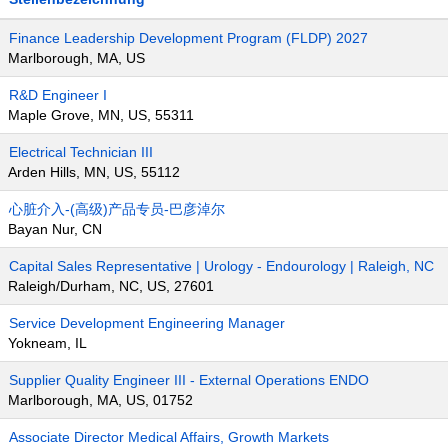
Finance Leadership Development Program (FLDP) 2027
Marlborough, MA, US
R&D Engineer I
Maple Grove, MN, US, 55311
Electrical Technician III
Arden Hills, MN, US, 55112
心脏介入-(高级)产品专员-巴彦淖尔
Bayan Nur, CN
Capital Sales Representative | Urology - Endourology | Raleigh, NC
Raleigh/Durham, NC, US, 27601
Service Development Engineering Manager
Yokneam, IL
Supplier Quality Engineer III - External Operations ENDO
Marlborough, MA, US, 01752
Associate Director Medical Affairs, Growth Markets