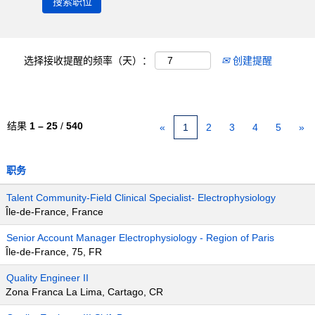
选择接收提醒的频率（天）：
创建提醒
结果
1 – 25
/
540
«
1
2
3
4
5
»
职务
Talent Community-Field Clinical Specialist- Electrophysiology
Île-de-France, France
Senior Account Manager Electrophysiology - Region of Paris
Île-de-France, 75, FR
Quality Engineer II
Zona Franca La Lima, Cartago, CR