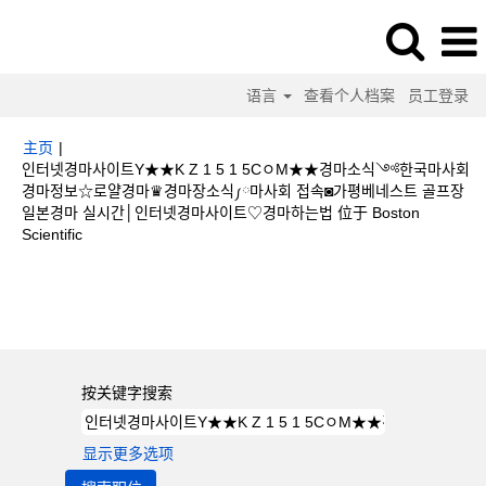
语言
查看个人档案
员工登录
主页
|
인터넷경마사이트Y★★K Z 1 5 1 5CㅇM★★경마소식༺한국마사회
경마정보☆로얄경마♛경마장소식༿마사회 접속◙가평베네스트 골프장
일본경마 실시간│인터넷경마사이트♡경마하는법 位于 Boston
（当
Scientific
前
页
搜索结果：
"인터넷경마사이트Y★★K Z 1 5 1 5CㅇM★★경마소식༺한
面）
국마사회 경마정보☆로얄경마♛경마장소식༿마사회 접속◙가평베네스트 골프장일
본경마 실시간│인터넷경마사이트♡경마하는법".
按关键字搜索
显示更多选项