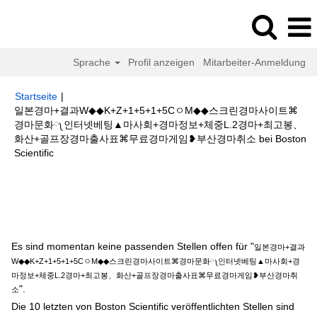
Sprache
Profil anzeigen
Mitarbeiter-Anmeldung
Startseite
|
일본경마+결과W◆◆K+Z+1+5+1+5CㅇM◆◆스크린경마사이트⌘
경마문화༾인터넷베팅▲마사회+경마정보+체중L.2경마+최고봉、
화산+골프장경마출사표⌘무료경마게임❥부산경마취소 bei Boston
(aktuelle
Scientific
Seite)
Suchergebnisse für
"일본경마+결과W◆◆K+Z+1+5+1+5CㅇM◆◆스
크린경마사이트⌘경마문화༾인터넷베팅▲마사회+경마정보+체중L.2경마+최
고봉、화산+골프장경마출사표⌘무료경마게임❥부산경마취소".
Es sind momentan keine passenden Stellen offen für "
일본경마+결과
W◆◆K+Z+1+5+1+5CㅇM◆◆스크린경마사이트⌘경마문화༾인터넷베팅▲마사회+경
마정보+체중L.2경마+최고봉、화산+골프장경마출사표⌘무료경마게임❥부산경마취
".
소
Die 10 letzten von Boston Scientific veröffentlichten Stellen sind