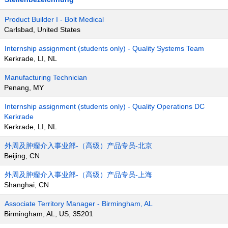
Product Builder I - Bolt Medical
Carlsbad, United States
Internship assignment (students only) - Quality Systems Team
Kerkrade, LI, NL
Manufacturing Technician
Penang, MY
Internship assignment (students only) - Quality Operations DC
Kerkrade
Kerkrade, LI, NL
外周及肿瘤介入事业部-（高级）产品专员-北京
Beijing, CN
外周及肿瘤介入事业部-（高级）产品专员-上海
Shanghai, CN
Associate Territory Manager - Birmingham, AL
Birmingham, AL, US, 35201