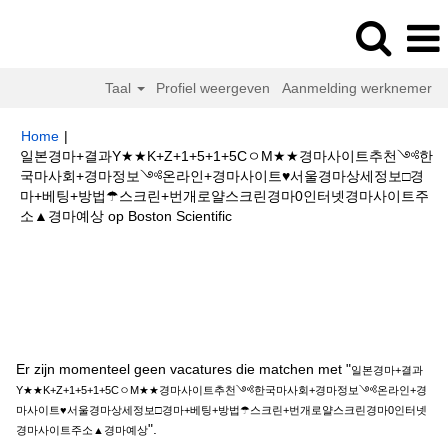
Taal
Profiel weergeven
Aanmelding werknemer
Home
|
일본경마+결과Y★★K+Z+1+5+1+5CㅇM★★경마사이트추천༺한
국마사회+경마정보༺온라인+경마사이트♥서울경마상세정보□경
마+베팅+방법☂스크린+번개로얄스크린경마0인터넷경마사이트주
(huidige
소▲경마예상 op Boston Scientific
pagina)
Zoekresultaten voor
"일본경마+결과Y★★K+Z+1+5+1+5CㅇM★★
경마사이트추천༺한국마사회+경마정보༺온라인+경마사이트♥서울경마상
세정보□경마+베팅+방법☂스크린+번개로얄스크린경마0인터넷경마사이트주
소▲경마예상".
Er zijn momenteel geen vacatures die matchen met "
일본경마+결과
Y★★K+Z+1+5+1+5CㅇM★★경마사이트추천༺한국마사회+경마정보༺온라인+경
마사이트♥서울경마상세정보□경마+베팅+방법☂스크린+번개로얄스크린경마0인터넷
".
경마사이트주소▲경마예상