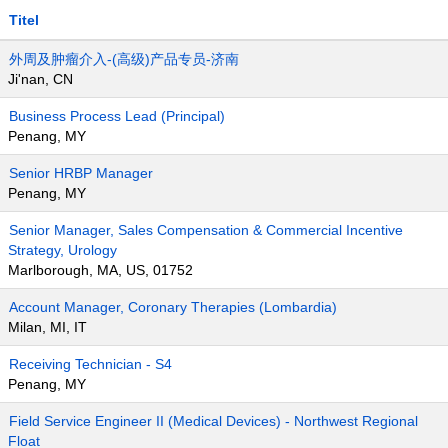
Titel
外周及肿瘤介入-(高级)产品专员-济南
Ji'nan, CN
Business Process Lead (Principal)
Penang, MY
Senior HRBP Manager
Penang, MY
Senior Manager, Sales Compensation & Commercial Incentive
Strategy, Urology
Marlborough, MA, US, 01752
Account Manager, Coronary Therapies (Lombardia)
Milan, MI, IT
Receiving Technician - S4
Penang, MY
Field Service Engineer II (Medical Devices) - Northwest Regional
Float