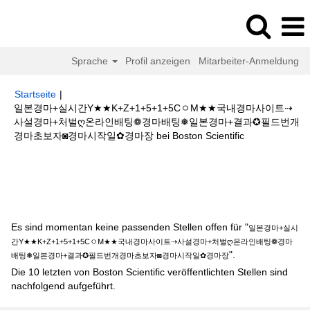
Sprache
Profil anzeigen
Mitarbeiter-Anmeldung
Startseite
|
일본경마+실시간Y★★K+Z+1+5+1+5CㅇM★★국내경마사이트⇢
사설경마+처벌ღ온라인배팅❁경마배팅❅일본경마+결과✪필드번개
(aktuelle
경마초보자◙경마시작일✿경마장 bei Boston Scientific
Seite)
Suchergebnisse für
"일본경마+실시간Y★★K+Z+1+5+1+5Cㅇ
M★★국내경마사이트⇢사설경마+처벌ღ온라인배팅❁경마배팅❅일본경마+결
과✪필드번개경마초보자◙경마시작일✿경마장".
Es sind momentan keine passenden Stellen offen für "
일본경마+실시
간Y★★K+Z+1+5+1+5CㅇM★★국내경마사이트⇢사설경마+처벌ღ온라인배팅❁경마
".
배팅❅일본경마+결과✪필드번개경마초보자◙경마시작일✿경마장
Die 10 letzten von Boston Scientific veröffentlichten Stellen sind
nachfolgend aufgeführt.