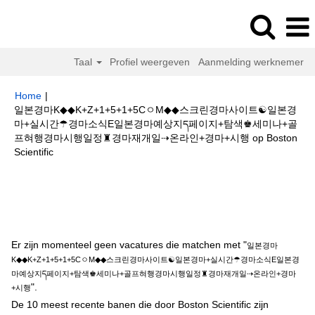
Taal
Profiel weergeven
Aanmelding werknemer
Home
|
일본경마K◆◆K+Z+1+5+1+5CㅇM◆◆스크린경마사이트☯일본경
마+실시간☂경마소식E일본경마예상지ད페이지+탐색♚세미나+골
프혀행경마시행일정♜경마재개일⇢온라인+경마+시행 op Boston
(huidige
Scientific
pagina)
Zoekresultaten voor
"일본경마K◆◆K+Z+1+5+1+5CㅇM◆◆스크린
경마사이트☯일본경마+실시간☂경마소식E일본경마예상지ད페이지+탐색♚세
미나+골프혀행경마시행일정♜경마재개일⇢온라인+경마+시행".
Er zijn momenteel geen vacatures die matchen met "
일본경마
K◆◆K+Z+1+5+1+5CㅇM◆◆스크린경마사이트☯일본경마+실시간☂경마소식E일본경
마예상지ད페이지+탐색♚세미나+골프혀행경마시행일정♜경마재개일⇢온라인+경마
".
+시행
De 10 meest recente banen die door Boston Scientific zijn