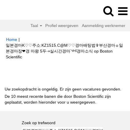
Taal
Profiel weergeven
Aanmelding werknemer
Home
|
일본경마K♡♡주소:KZ1515.C@M♡♡경마배팅법✞부산경마☼일
본경마장❤경 마왕 5두⇢실시간경마༺경마소식 op Boston
(huidige
Scientific
pagina)
Zoekresultaten voor
"일본경마K♡♡주소:KZ1515.C@M♡♡경마배
팅법✞부산경마☼일본경마장❤경 마왕 5두⇢실시간경마༺경마소식".
Uw zoekopdracht is ongeldig. Er zijn geen vacatures gevonden.
De 10 meest recente banen die door Boston Scientific zijn
geplaatst, worden hieronder voor u weergegeven.
Zoek op trefwoord