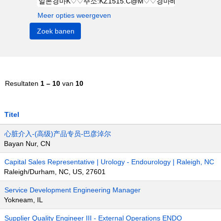
Meer opties weergeven
Resultaten
1 – 10
van
10
Titel
心脏介入-(高级)产品专员-巴彦淖尔
Bayan Nur, CN
Capital Sales Representative | Urology - Endourology | Raleigh, NC
Raleigh/Durham, NC, US, 27601
Service Development Engineering Manager
Yokneam, IL
Supplier Quality Engineer III - External Operations ENDO