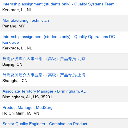
Internship assignment (students only) - Quality Systems Team
Kerkrade, LI, NL
Manufacturing Technician
Penang, MY
Internship assignment (students only) - Quality Operations DC
Kerkrade
Kerkrade, LI, NL
外周及肿瘤介入事业部-（高级）产品专员-北京
Beijing, CN
外周及肿瘤介入事业部-（高级）产品专员-上海
Shanghai, CN
Associate Territory Manager - Birmingham, AL
Birmingham, AL, US, 35201
Product Manager, MedSurg
Ho Chi Minh, 65, VN
Senior Quality Engineer - Combination Product