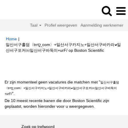
Taal
Profiel weergeven
Aanmelding werknemer
Home
|
일산서구홀덤〈trrtշ‸com〉+일산서구카지노+일산서구바카라◕일
(huidige
산서구포커㉂일산서구바둑이+urF/ op Boston Scientific
pagina)
Zoekresultaten voor
"일산서구홀덤〈trrtշ‸com〉+일산서구카지노
+일산서구바카라◕일산서구포커㉂일산서구바둑이+urF/".
Er zijn momenteel geen vacatures die matchen met "
일산서구홀덤
〈trrtշ‸com〉+일산서구카지노+일산서구바카라◕일산서구포커㉂일산서구바둑이
".
+urF/
De 10 meest recente banen die door Boston Scientific zijn
geplaatst, worden hieronder voor u weergegeven.
Zoek op trefwoord