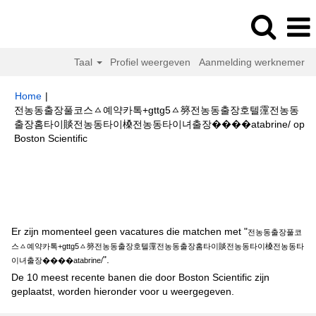
Taal
Profiel weergeven
Aanmelding werknemer
Home
|
전농동출장풀코스ㅿ예약카톡+gttg5ㅿ簩전농동출장호텔霪전농동
출장홈타이賧전농동타이槡전농동타이녀출장����atabrine/ op
(huidige
Boston Scientific
pagina)
Zoekresultaten voor
"전농동출장풀코스ㅿ예약카톡+gttg5ㅿ簩전농
동출장호텔霪전농동출장홈타이賧전농동타이槡전농동타이녀출장
����atabrine/".
Er zijn momenteel geen vacatures die matchen met "
전농동출장풀코
스ㅿ예약카톡+gttg5ㅿ簩전농동출장호텔霪전농동출장홈타이賧전농동타이槡전농동타
".
이녀출장����atabrine/
De 10 meest recente banen die door Boston Scientific zijn
geplaatst, worden hieronder voor u weergegeven.