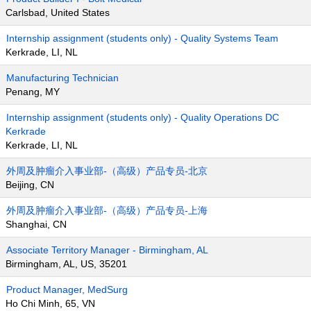
Carlsbad, United States
Internship assignment (students only) - Quality Systems Team
Kerkrade, LI, NL
Manufacturing Technician
Penang, MY
Internship assignment (students only) - Quality Operations DC
Kerkrade
Kerkrade, LI, NL
外周及肿瘤介入事业部-（高级）产品专员-北京
Beijing, CN
外周及肿瘤介入事业部-（高级）产品专员-上海
Shanghai, CN
Associate Territory Manager - Birmingham, AL
Birmingham, AL, US, 35201
Product Manager, MedSurg
Ho Chi Minh, 65, VN