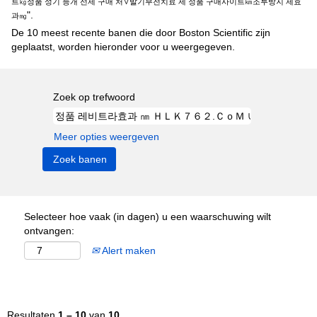
트㎏정품 성기 능개 선제 구매 처∨발기부전치료 제 정품 구매사이트㎞조루방지 제효
".
과㎎
De 10 meest recente banen die door Boston Scientific zijn
geplaatst, worden hieronder voor u weergegeven.
Zoek op trefwoord
Meer opties weergeven
Selecteer hoe vaak (in dagen) u een waarschuwing wilt
ontvangen:
Alert maken
Resultaten
1 – 10
van
10