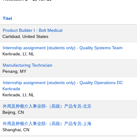
Titel
Product Builder I - Bolt Medical
Carlsbad, United States
Internship assignment (students only) - Quality Systems Team
Kerkrade, LI, NL
Manufacturing Technician
Penang, MY
Internship assignment (students only) - Quality Operations DC
Kerkrade
Kerkrade, LI, NL
外周及肿瘤介入事业部-（高级）产品专员-北京
Beijing, CN
外周及肿瘤介入事业部-（高级）产品专员-上海
Shanghai, CN