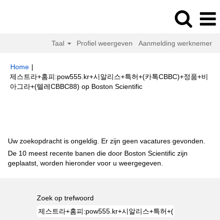
Taal
Profiel weergeven
Aanmelding werknemer
Home
|
제스트라+홈피:pow555.kr+시알리스+특허+(카톡CBBC)+정품+비
(huidige
아그라+(텔레CBBC88) op Boston Scientific
pagina)
Zoekresultaten voor
"제스트라+홈피:pow555.kr+시알리스+특허+
(카톡CBBC)+정품+비아그라+(텔레CBBC88)".
Uw zoekopdracht is ongeldig. Er zijn geen vacatures gevonden.
De 10 meest recente banen die door Boston Scientific zijn
geplaatst, worden hieronder voor u weergegeven.
Zoek op trefwoord